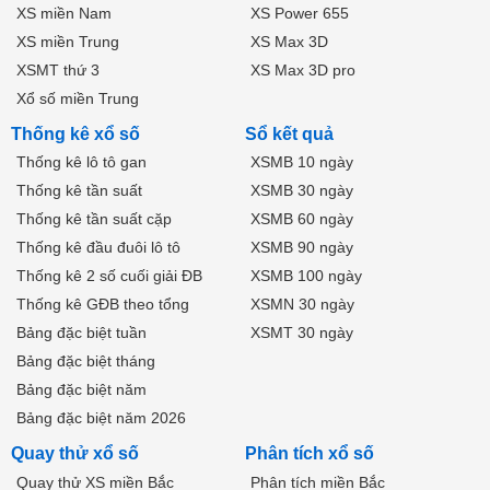
XS miền Nam
XS Power 655
XS miền Trung
XS Max 3D
XSMT thứ 3
XS Max 3D pro
Xổ số miền Trung
Thống kê xổ số
Sổ kết quả
Thống kê lô tô gan
XSMB 10 ngày
Thống kê tần suất
XSMB 30 ngày
Thống kê tần suất cặp
XSMB 60 ngày
Thống kê đầu đuôi lô tô
XSMB 90 ngày
Thống kê 2 số cuối giải ĐB
XSMB 100 ngày
Thống kê GĐB theo tổng
XSMN 30 ngày
Bảng đặc biệt tuần
XSMT 30 ngày
Bảng đặc biệt tháng
Bảng đặc biệt năm
Bảng đặc biệt năm 2026
Quay thử xổ số
Phân tích xổ số
Quay thử XS miền Bắc
Phân tích miền Bắc