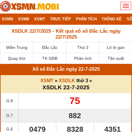
XSMN
XSMB
XSMT
TRỰC TIẾP
PHÂN TÍCH
THỐNG KÊ
SỔ
XSDLK 22/7/2025 - Kết quả xổ số Đắc Lắc ngày
22/7/2025
Miền Trung
Đắc Lắc
Thứ 3
Lô tô gan
Quay thử
TK GĐB
Phân tích
Tần suất
Xổ số Đắc Lắc ngày 22-7-2025
XSMT
»
XSDLK
thứ 3 »
XSDLK 22-7-2025
75
G.8
882
G.7
0479
8328
4351
G.6