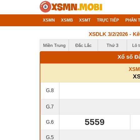
XSMN
XSMB
XSMT
TRỰC TIẾP
PHÂN T
XSDLK 3/2/2026 - Kế
Miền Trung
Đắc Lắc
Thứ 3
Lô 
Xổ số Đ
XSM
XS
G.8
G.7
5559
G.6
G.5