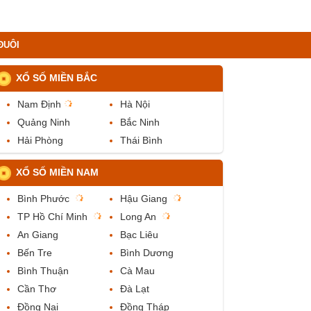
ĐUÔI
XỔ SỐ MIỀN BẮC
Nam Định
Hà Nội
Quảng Ninh
Bắc Ninh
Hải Phòng
Thái Bình
XỔ SỐ MIỀN NAM
Bình Phước
Hậu Giang
TP Hồ Chí Minh
Long An
An Giang
Bạc Liêu
Bến Tre
Bình Dương
Bình Thuận
Cà Mau
Cần Thơ
Đà Lạt
Đồng Nai
Đồng Tháp