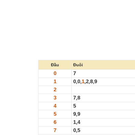
Đầu
Đuôi
0
7
1
0,0,
1
,2,8,9
2
3
7,8
4
5
5
9,9
6
1,4
7
0,5