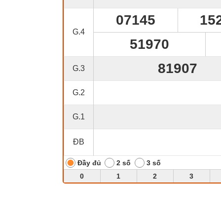
07145
15
G.4
51970
81907
G.3
G.2
G.1
ĐB
0
1
2
3