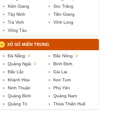
Kiên Giang
Sóc Trăng
Tây Ninh
Tiền Giang
Trà Vinh
Vĩnh Long
Vũng Tàu
XỔ SỐ MIỀN TRUNG
Đà Nẵng
Đắc Nông
Quảng Ngãi
Bình Định
Đắc Lắc
Gia Lai
Khánh Hòa
Kon Tum
Ninh Thuận
Phú Yên
Quảng Bình
Quảng Nam
Quảng Trị
Thừa Thiên Huế