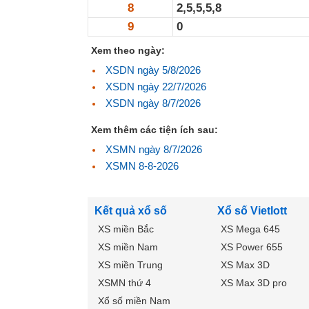
8
2,5,5,5,8
9
0
Xem theo ngày:
XSDN ngày 5/8/2026
XSDN ngày 22/7/2026
XSDN ngày 8/7/2026
Xem thêm các tiện ích sau:
XSMN ngày 8/7/2026
XSMN 8-8-2026
Kết quả xổ số
Xổ số Vietlott
XS miền Bắc
XS Mega 645
XS miền Nam
XS Power 655
XS miền Trung
XS Max 3D
XSMN thứ 4
XS Max 3D pro
Xổ số miền Nam