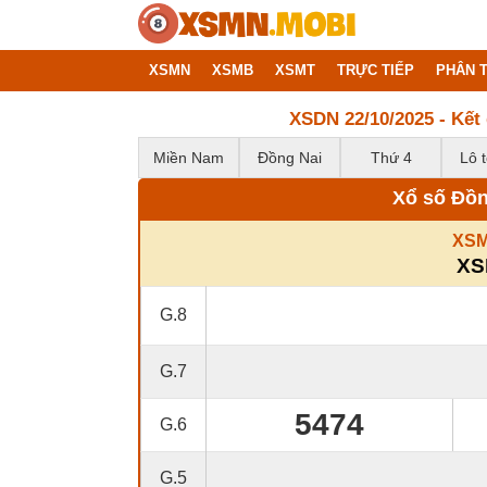
XSMN
XSMB
XSMT
TRỰC TIẾP
PHÂN T
XSDN 22/10/2025 - Kết
Miền Nam
Đồng Nai
Thứ 4
Lô 
Xổ số Đồn
XS
XS
G.8
G.7
5474
G.6
G.5