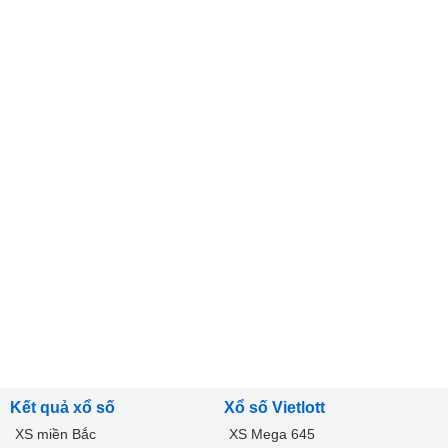
Kết quả xổ số
Xổ số Vietlott
XS miền Bắc
XS Mega 645