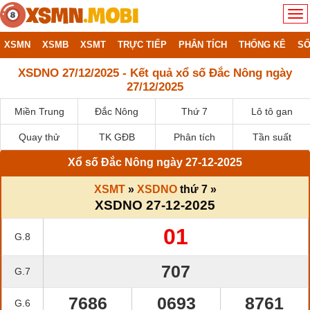
XSMN
XSMB
XSMT
TRỰC TIẾP
PHÂN TÍCH
THỐNG KÊ
SỔ
XSDNO 27/12/2025 - Kết quả xổ số Đắc Nông ngày
27/12/2025
Miền Trung
Đắc Nông
Thứ 7
Lô tô gan
Quay thử
TK GĐB
Phân tích
Tần suất
Xổ số Đắc Nông ngày 27-12-2025
XSMT
»
XSDNO
thứ 7 »
XSDNO 27-12-2025
01
G.8
707
G.7
7686
0693
8761
G.6