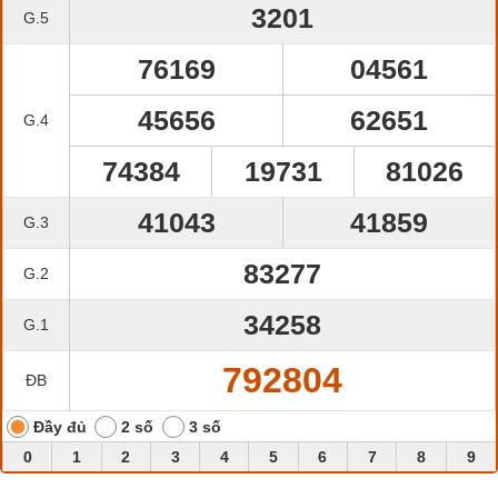
3201
G.5
76169
04561
45656
62651
G.4
74384
19731
81026
41043
41859
G.3
83277
G.2
34258
G.1
792804
ĐB
0
1
2
3
4
5
6
7
8
9