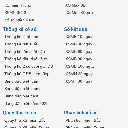
XS miền Trung
XS Max 3D
XSMN thứ 2
XS Max 3D pro
Xổ số miền Nam
Thống kê xổ số
Sổ kết quả
Thống kê lô tô gan
XSMB 10 ngày
Thống kê tần suất
XSMB 30 ngày
Thống kê tần suất cặp
XSMB 60 ngày
Thống kê đầu đuôi lô tô
XSMB 90 ngày
Thống kê 2 số cuối giải ĐB
XSMB 100 ngày
Thống kê GĐB theo tổng
XSMN 30 ngày
Bảng đặc biệt tuần
XSMT 30 ngày
Bảng đặc biệt tháng
Bảng đặc biệt năm
Bảng đặc biệt năm 2026
Quay thử xổ số
Phân tích xổ số
Quay thử XS miền Bắc
Phân tích miền Bắc
Quay thử XS miền Trung
Phân tích miền Trung