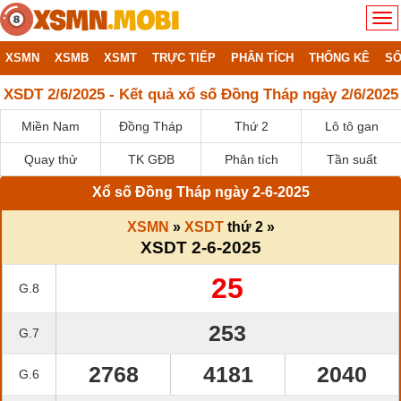
XSMN
XSMB
XSMT
TRỰC TIẾP
PHÂN TÍCH
THỐNG KÊ
SỔ
XSDT 2/6/2025 - Kết quả xổ số Đồng Tháp ngày 2/6/2025
Miền Nam
Đồng Tháp
Thứ 2
Lô tô gan
Quay thử
TK GĐB
Phân tích
Tần suất
Xổ số Đồng Tháp ngày 2-6-2025
XSMN
»
XSDT
thứ 2 »
XSDT 2-6-2025
25
G.8
253
G.7
2768
4181
2040
G.6