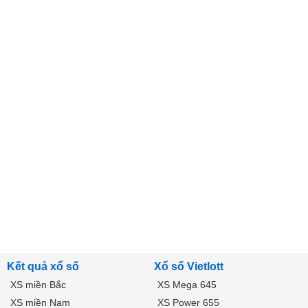
Kết quả xổ số
Xổ số Vietlott
XS miền Bắc
XS Mega 645
XS miền Nam
XS Power 655