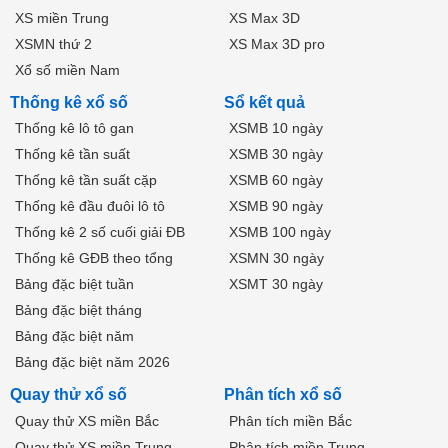
XS miền Trung
XS Max 3D
XSMN thứ 2
XS Max 3D pro
Xổ số miền Nam
Thống kê xổ số
Sổ kết quả
Thống kê lô tô gan
XSMB 10 ngày
Thống kê tần suất
XSMB 30 ngày
Thống kê tần suất cặp
XSMB 60 ngày
Thống kê đầu đuôi lô tô
XSMB 90 ngày
Thống kê 2 số cuối giải ĐB
XSMB 100 ngày
Thống kê GĐB theo tổng
XSMN 30 ngày
Bảng đặc biệt tuần
XSMT 30 ngày
Bảng đặc biệt tháng
Bảng đặc biệt năm
Bảng đặc biệt năm 2026
Quay thử xổ số
Phân tích xổ số
Quay thử XS miền Bắc
Phân tích miền Bắc
Quay thử XS miền Trung
Phân tích miền Trung