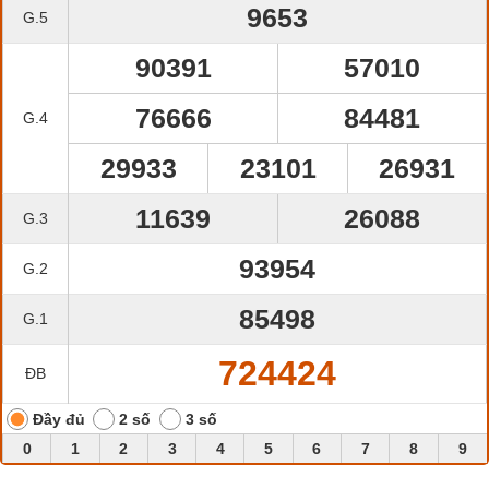
9653
G.5
90391
57010
76666
84481
G.4
29933
23101
26931
11639
26088
G.3
93954
G.2
85498
G.1
724424
ĐB
0
1
2
3
4
5
6
7
8
9