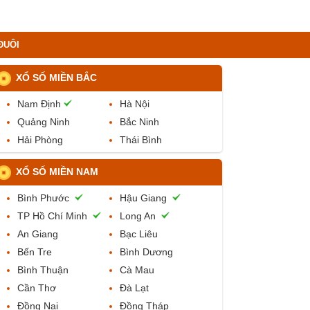
ĐUÔI
XỔ SỐ MIỀN BẮC
Nam Định
Hà Nội
Quảng Ninh
Bắc Ninh
Hải Phòng
Thái Bình
XỔ SỐ MIỀN NAM
Bình Phước
Hậu Giang
TP Hồ Chí Minh
Long An
An Giang
Bạc Liêu
Bến Tre
Bình Dương
Bình Thuận
Cà Mau
Cần Thơ
Đà Lạt
Đồng Nai
Đồng Tháp