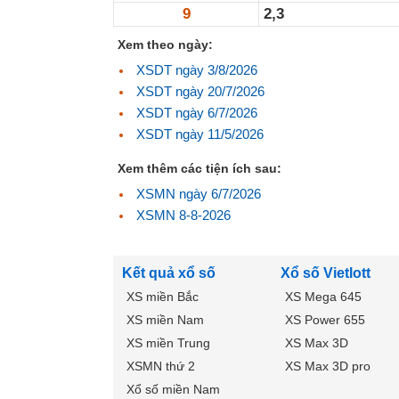
9
2,3
Xem theo ngày:
XSDT ngày 3/8/2026
XSDT ngày 20/7/2026
XSDT ngày 6/7/2026
XSDT ngày 11/5/2026
Xem thêm các tiện ích sau:
XSMN ngày 6/7/2026
XSMN 8-8-2026
Kết quả xổ số
Xổ số Vietlott
XS miền Bắc
XS Mega 645
XS miền Nam
XS Power 655
XS miền Trung
XS Max 3D
XSMN thứ 2
XS Max 3D pro
Xổ số miền Nam