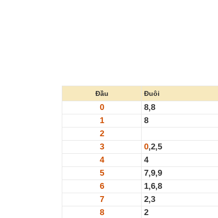
Đầu
Đuôi
0
8,8
1
8
2
3
0
,2,5
4
4
5
7,9,9
6
1,6,8
7
2,3
8
2