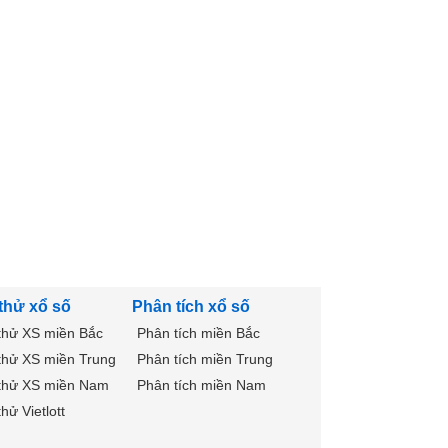
thử xổ số
Phân tích xổ số
thử XS miền Bắc
Phân tích miền Bắc
thử XS miền Trung
Phân tích miền Trung
thử XS miền Nam
Phân tích miền Nam
hử Vietlott