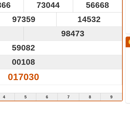
366
73044
56668
97359
14532
98473
59082
00108
017030
4
5
6
7
8
9