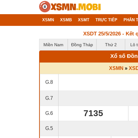
XSMN
XSMB
XSMT
TRỰC TIẾP
PHÂN T
XSDT 25/5/2026 - Kết 
Miền Nam
Đồng Tháp
Thứ 2
Lô 
Xổ số Đồn
XSMN
»
XS
G.8
G.7
7135
G.6
G.5