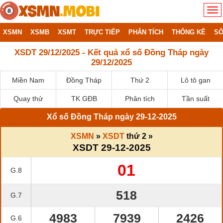
XSMN
XSMB
XSMT
TRỰC TIẾP
PHÂN TÍCH
THỐNG KÊ
SỔ
XSDT 29/12/2025 - Kết quả xổ số Đồng Tháp ngày
29/12/2025
Miền Nam
Đồng Tháp
Thứ 2
Lô tô gan
Quay thử
TK GĐB
Phân tích
Tần suất
Xổ số Đồng Tháp ngày 29-12-2025
XSMN
»
XSDT
thứ 2 »
XSDT 29-12-2025
01
G.8
518
G.7
4983
7939
2426
G.6