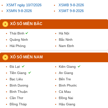
XSMT ngày 10/7/2026
XSMB 9-8-2026
XSMN 9-8-2026
XSMT 9-8-2026
XỔ SỐ MIỀN BẮC
Thái Bình
Hà Nội
Quảng Ninh
Bắc Ninh
Hải Phòng
Nam Định
XỔ SỐ MIỀN NAM
Đà Lạt
Kiên Giang
Tiền Giang
An Giang
Bạc Liêu
Bến Tre
Bình Dương
Bình Phước
Bình Thuận
Cà Mau
Cần Thơ
Đồng Nai
Đồng Tháp
Hậu Giang