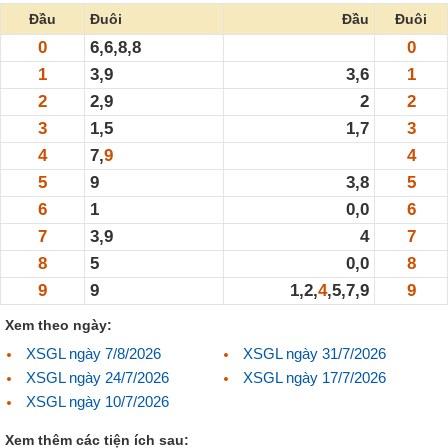
Đầu
Đuôi
Đầu
Đuôi
0
6,6,8,8
0
1
3,9
3,6
1
2
2,9
2
2
3
1,5
1,7
3
4
7,
9
4
5
9
3,8
5
6
1
0,0
6
7
3,9
4
7
8
5
0,0
8
9
9
1,2,
4
,5,7,9
9
Xem theo ngày:
XSGL ngày 7/8/2026
XSGL ngày 31/7/2026
XSGL ngày 24/7/2026
XSGL ngày 17/7/2026
XSGL ngày 10/7/2026
Xem thêm các tiện ích sau: