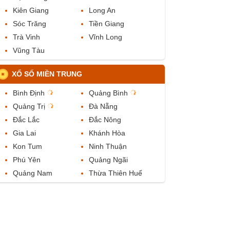
Kiên Giang
Long An
Sóc Trăng
Tiền Giang
Trà Vinh
Vĩnh Long
Vũng Tàu
XỔ SỐ MIỀN TRUNG
Bình Định
Quảng Bình
Quảng Trị
Đà Nẵng
Đắc Lắc
Đắc Nông
Gia Lai
Khánh Hòa
Kon Tum
Ninh Thuận
Phú Yên
Quảng Ngãi
Quảng Nam
Thừa Thiên Huế