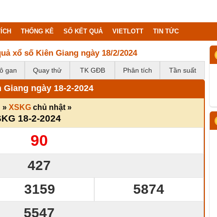
ÍCH
THỐNG KÊ
SỔ KẾT QUẢ
VIETLOTT
TIN TỨC
quả xổ số Kiên Giang ngày 18/2/2024
tô gan
Quay thử
TK GĐB
Phân tích
Tần suất
n Giang ngày 18-2-2024
N
»
XSKG
chủ nhật »
KG 18-2-2024
90
427
3159
5874
5547