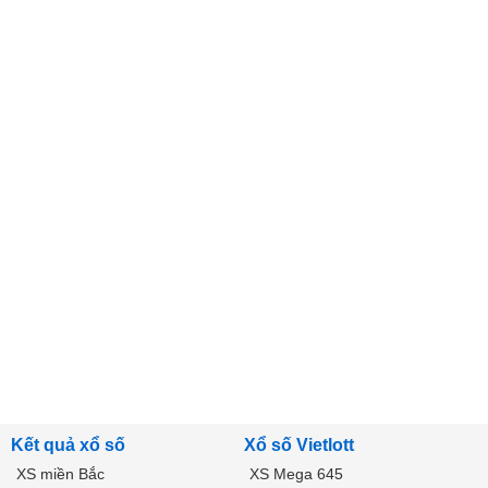
Kết quả xổ số
Xổ số Vietlott
XS miền Bắc
XS Mega 645