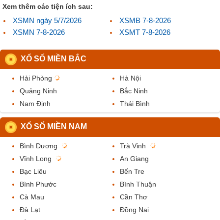
Xem thêm các tiện ích sau:
XSMN ngày 5/7/2026
XSMB 7-8-2026
XSMN 7-8-2026
XSMT 7-8-2026
XỔ SỐ MIỀN BẮC
Hải Phòng
Hà Nội
Quảng Ninh
Bắc Ninh
Nam Định
Thái Bình
XỔ SỐ MIỀN NAM
Bình Dương
Trà Vinh
Vĩnh Long
An Giang
Bạc Liêu
Bến Tre
Bình Phước
Bình Thuận
Cà Mau
Cần Thơ
Đà Lạt
Đồng Nai