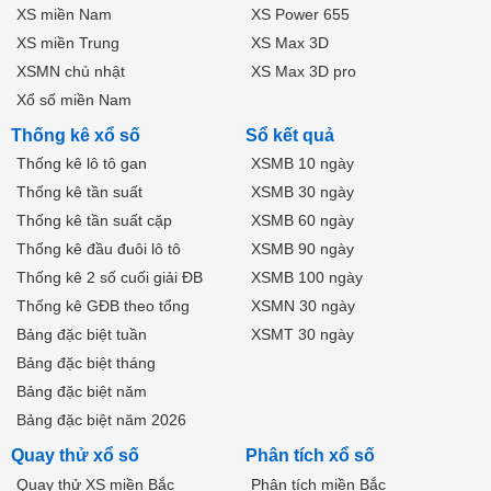
XS miền Nam
XS Power 655
XS miền Trung
XS Max 3D
XSMN chủ nhật
XS Max 3D pro
Xổ số miền Nam
Thống kê xổ số
Sổ kết quả
Thống kê lô tô gan
XSMB 10 ngày
Thống kê tần suất
XSMB 30 ngày
Thống kê tần suất cặp
XSMB 60 ngày
Thống kê đầu đuôi lô tô
XSMB 90 ngày
Thống kê 2 số cuối giải ĐB
XSMB 100 ngày
Thống kê GĐB theo tổng
XSMN 30 ngày
Bảng đặc biệt tuần
XSMT 30 ngày
Bảng đặc biệt tháng
Bảng đặc biệt năm
Bảng đặc biệt năm 2026
Quay thử xổ số
Phân tích xổ số
Quay thử XS miền Bắc
Phân tích miền Bắc