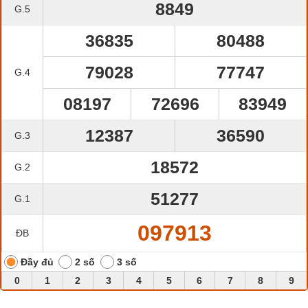
8849
G.5
36835
80488
79028
77747
G.4
08197
72696
83949
12387
36590
G.3
18572
G.2
51277
G.1
097913
ĐB
0
1
2
3
4
5
6
7
8
9