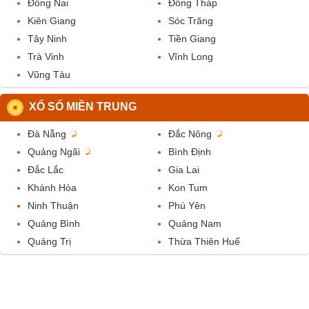
Đồng Nai
Đồng Tháp
Kiên Giang
Sóc Trăng
Tây Ninh
Tiền Giang
Trà Vinh
Vĩnh Long
Vũng Tàu
XỔ SỐ MIỀN TRUNG
Đà Nẵng
Đắc Nông
Quảng Ngãi
Bình Định
Đắc Lắc
Gia Lai
Khánh Hòa
Kon Tum
Ninh Thuận
Phú Yên
Quảng Bình
Quảng Nam
Quảng Trị
Thừa Thiên Huế