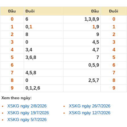
Đầu
Đuôi
Đầu
Đuôi
0
6
1,3,8,9
0
1
0,
1
1
,9
1
2
8
9
2
3
0
4,5
3
4
3,4
4,7
4
5
3,6,8
7
5
6
0,5,9
6
7
4,5,8
7
8
0
2,5,7
8
9
0,1,2,6
9
Xem theo ngày:
XSKG ngày 2/8/2026
XSKG ngày 26/7/2026
XSKG ngày 19/7/2026
XSKG ngày 12/7/2026
XSKG ngày 5/7/2026