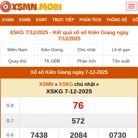
XSMN
XSMB
XSMT
TRỰC TIẾP
PHÂN TÍCH
THỐNG KÊ
SỔ
XSKG 7/12/2025 - Kết quả xổ số Kiên Giang ngày
7/12/2025
Miền Nam
Kiên Giang
Chủ nhật
Lô tô gan
Quay thử
TK GĐB
Phân tích
Tần suất
Xổ số Kiên Giang ngày 7-12-2025
XSMN
»
XSKG
chủ nhật »
XSKG 7-12-2025
76
G.8
572
G.7
7438
2084
0730
G.6