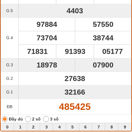
4403
G.5
97884
57550
73704
38744
G.4
71831
91393
05177
18978
07900
G.3
27638
G.2
32166
G.1
485425
ĐB
0
1
2
3
4
5
6
7
8
9