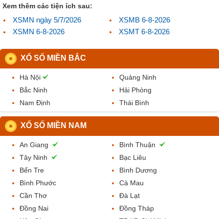
Xem thêm các tiện ích sau:
XSMN ngày 5/7/2026
XSMB 6-8-2026
XSMN 6-8-2026
XSMT 6-8-2026
XỔ SỐ MIỀN BẮC
Hà Nội
Quảng Ninh
Bắc Ninh
Hải Phòng
Nam Định
Thái Bình
XỔ SỐ MIỀN NAM
An Giang
Bình Thuận
Tây Ninh
Bạc Liêu
Bến Tre
Bình Dương
Bình Phước
Cà Mau
Cần Thơ
Đà Lạt
Đồng Nai
Đồng Tháp