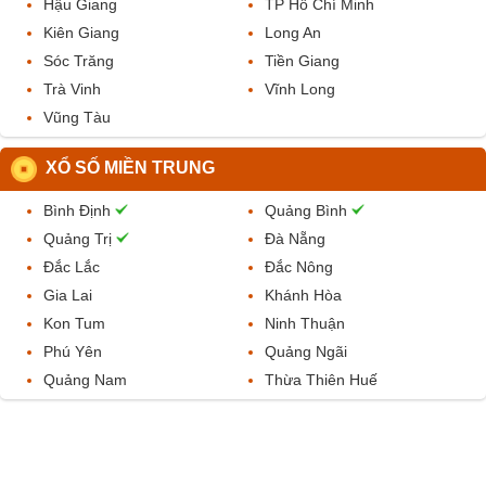
Hậu Giang
TP Hồ Chí Minh
Kiên Giang
Long An
Sóc Trăng
Tiền Giang
Trà Vinh
Vĩnh Long
Vũng Tàu
XỔ SỐ MIỀN TRUNG
Bình Định
Quảng Bình
Quảng Trị
Đà Nẵng
Đắc Lắc
Đắc Nông
Gia Lai
Khánh Hòa
Kon Tum
Ninh Thuận
Phú Yên
Quảng Ngãi
Quảng Nam
Thừa Thiên Huế