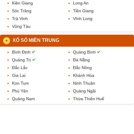
Kiên Giang
Long An
Sóc Trăng
Tiền Giang
Trà Vinh
Vĩnh Long
Vũng Tàu
XỔ SỐ MIỀN TRUNG
Bình Định
Quảng Bình
Quảng Trị
Đà Nẵng
Đắc Lắc
Đắc Nông
Gia Lai
Khánh Hòa
Kon Tum
Ninh Thuận
Phú Yên
Quảng Ngãi
Quảng Nam
Thừa Thiên Huế