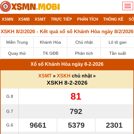
XSMN
XSMB
XSMT
TRỰC TIẾP
PHÂN TÍCH
THỐNG KÊ
SỔ
XSKH 8/2/2026 - Kết quả xổ số Khánh Hòa ngày 8/2/2026
Miền Trung
Khánh Hòa
Chủ nhật
Lô tô gan
Quay thử
TK GĐB
Phân tích
Tần suất
Xổ số Khánh Hòa ngày 8-2-2026
XSMT
»
XSKH
chủ nhật »
XSKH 8-2-2026
81
G.8
792
G.7
9661
5379
2301
G.6