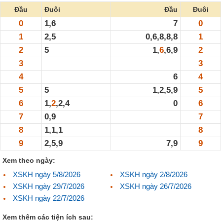
Đầu
Đuôi
Đầu
Đuôi
0
1,6
7
0
1
2,5
0,6,8,8,8
1
2
5
1,
6
,6,9
2
3
3
4
6
4
5
5
1,2,5,9
5
6
1,
2
,2,4
0
6
7
0,9
7
8
1,1,1
8
9
2,5,9
7,9
9
Xem theo ngày:
XSKH ngày 5/8/2026
XSKH ngày 2/8/2026
XSKH ngày 29/7/2026
XSKH ngày 26/7/2026
XSKH ngày 22/7/2026
Xem thêm các tiện ích sau: