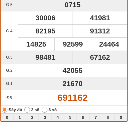
0715
G.5
30006
41981
82195
91312
G.4
14825
92599
24464
98481
67162
G.3
42055
G.2
21670
G.1
691162
ĐB
0
1
2
3
4
5
6
7
8
9