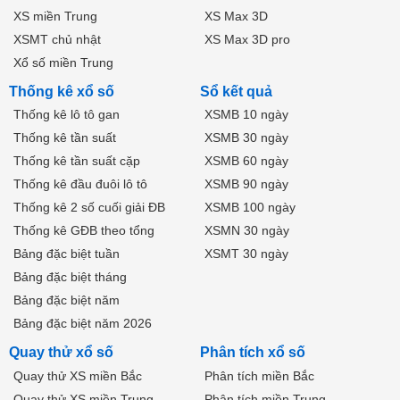
XS miền Trung
XS Max 3D
XSMT chủ nhật
XS Max 3D pro
Xổ số miền Trung
Thống kê xổ số
Sổ kết quả
Thống kê lô tô gan
XSMB 10 ngày
Thống kê tần suất
XSMB 30 ngày
Thống kê tần suất cặp
XSMB 60 ngày
Thống kê đầu đuôi lô tô
XSMB 90 ngày
Thống kê 2 số cuối giải ĐB
XSMB 100 ngày
Thống kê GĐB theo tổng
XSMN 30 ngày
Bảng đặc biệt tuần
XSMT 30 ngày
Bảng đặc biệt tháng
Bảng đặc biệt năm
Bảng đặc biệt năm 2026
Quay thử xổ số
Phân tích xổ số
Quay thử XS miền Bắc
Phân tích miền Bắc
Quay thử XS miền Trung
Phân tích miền Trung