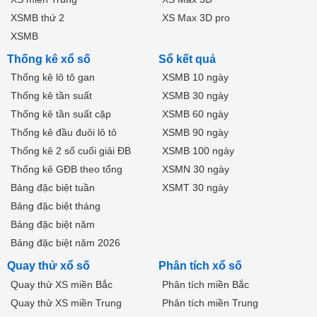
XSMB thứ 2
XS Max 3D pro
XSMB
Thống kê xổ số
Sổ kết quả
Thống kê lô tô gan
XSMB 10 ngày
Thống kê tần suất
XSMB 30 ngày
Thống kê tần suất cặp
XSMB 60 ngày
Thống kê đầu đuôi lô tô
XSMB 90 ngày
Thống kê 2 số cuối giải ĐB
XSMB 100 ngày
Thống kê GĐB theo tổng
XSMN 30 ngày
Bảng đặc biệt tuần
XSMT 30 ngày
Bảng đặc biệt tháng
Bảng đặc biệt năm
Bảng đặc biệt năm 2026
Quay thử xổ số
Phân tích xổ số
Quay thử XS miền Bắc
Phân tích miền Bắc
Quay thử XS miền Trung
Phân tích miền Trung