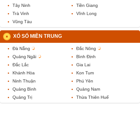
Tây Ninh
Tiền Giang
Trà Vinh
Vĩnh Long
Vũng Tàu
XỔ SỐ MIỀN TRUNG
Đà Nẵng
Đắc Nông
Quảng Ngãi
Bình Định
Đắc Lắc
Gia Lai
Khánh Hòa
Kon Tum
Ninh Thuận
Phú Yên
Quảng Bình
Quảng Nam
Quảng Trị
Thừa Thiên Huế