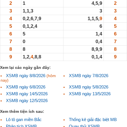
2
1
4,5,9
2
3
1,1,3
3
3
4
0,2,6,7,9
1,1,5,
9
4
5
0,1,2,4
6
5
6
5
1,4
6
7
0
0,4
7
8
8
8,9,9
8
9
1,2,
4
,8,8
0,1,4
9
Xem lại các ngày gần đây:
XSMB ngày 8/8/2026
XSMB ngày 7/8/2026
(hôm
nay)
XSMB ngày 6/8/2026
XSMB ngày 5/8/2026
XSMB ngày 14/5/2026
XSMB ngày 13/5/2026
XSMB ngày 12/5/2026
Xem thêm tiện ích sau:
Lô tô gan miền Bắc
Thống kê giải đặc biệt MB
Phân tích XSMB
Quay thử XSMB