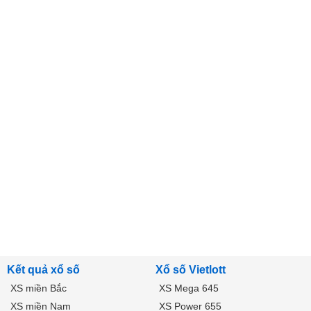
Kết quả xổ số
Xổ số Vietlott
XS miền Bắc
XS Mega 645
XS miền Nam
XS Power 655