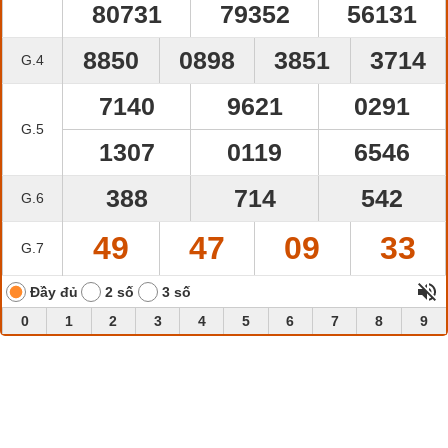
80731
79352
56131
8850
0898
3851
3714
G.4
7140
9621
0291
G.5
1307
0119
6546
388
714
542
G.6
49
47
09
33
G.7
0
1
2
3
4
5
6
7
8
9