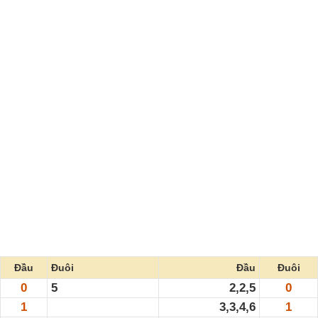
Đầu
Đuôi
Đầu
Đuôi
0
5
2,2,5
0
1
3,3,4,6
1