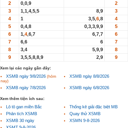
2
0,0,9
2
3
1,1,4,5,5
8,9
3
4
1
3,5,
6
,8
4
5
0,4,8
0,3,3,9,9
5
6
1,
4
,6,7
6,7,7
6
7
6,6
6
7
8
3,4
5,9,9
8
9
3,5,5,8,8,9
2,9
9
Xem lại các ngày gần đây:
XSMB ngày 9/8/2026
XSMB ngày 8/8/2026
(hôm
nay)
XSMB ngày 7/8/2026
XSMB ngày 6/8/2026
Xem thêm tiện ích sau:
Lô tô gan miền Bắc
Thống kê giải đặc biệt MB
Phân tích XSMB
Quay thử XSMB
XSMB 30 ngày
XSMN 9-8-2026
XSMT 9-8-2026