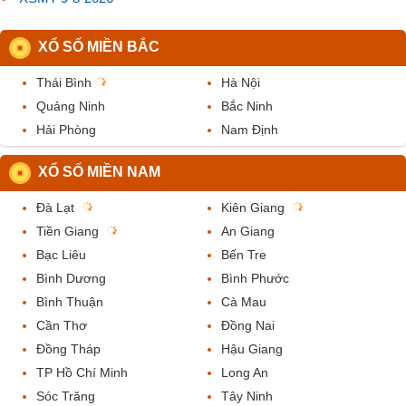
XỔ SỐ MIỀN BẮC
Thái Bình
Hà Nội
Quảng Ninh
Bắc Ninh
Hải Phòng
Nam Định
XỔ SỐ MIỀN NAM
Đà Lạt
Kiên Giang
Tiền Giang
An Giang
Bạc Liêu
Bến Tre
Bình Dương
Bình Phước
Bình Thuận
Cà Mau
Cần Thơ
Đồng Nai
Đồng Tháp
Hậu Giang
TP Hồ Chí Minh
Long An
Sóc Trăng
Tây Ninh