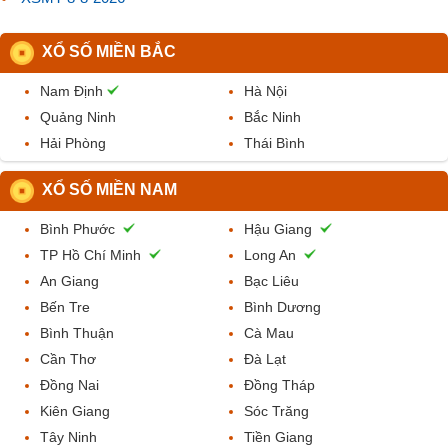
XỔ SỐ MIỀN BẮC
Nam Định
Hà Nội
Quảng Ninh
Bắc Ninh
Hải Phòng
Thái Bình
XỔ SỐ MIỀN NAM
Bình Phước
Hậu Giang
TP Hồ Chí Minh
Long An
An Giang
Bạc Liêu
Bến Tre
Bình Dương
Bình Thuận
Cà Mau
Cần Thơ
Đà Lạt
Đồng Nai
Đồng Tháp
Kiên Giang
Sóc Trăng
Tây Ninh
Tiền Giang