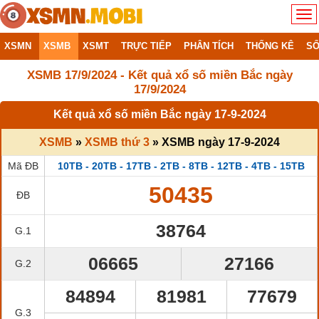
XSMN
XSMB
XSMT
TRỰC TIẾP
PHÂN TÍCH
THỐNG KÊ
SỔ
XSMB 17/9/2024 - Kết quả xổ số miền Bắc ngày
17/9/2024
Kết quả xổ số miền Bắc ngày 17-9-2024
XSMB
»
XSMB thứ 3
» XSMB ngày 17-9-2024
Mã ĐB
10TB - 20TB - 17TB - 2TB - 8TB - 12TB - 4TB - 15TB
50435
ĐB
38764
G.1
06665
27166
G.2
84894
81981
77679
G.3