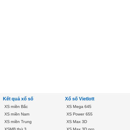
Kết quả xổ số
Xổ số Vietlott
XS miền Bắc
XS Mega 645
XS miền Nam
XS Power 655
XS miền Trung
XS Max 3D
XSMB thứ 3
XS Max 3D pro