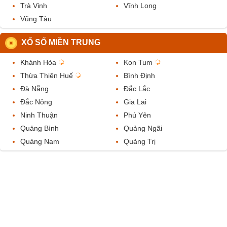
Trà Vinh
Vĩnh Long
Vũng Tàu
XỔ SỐ MIỀN TRUNG
Khánh Hòa
Kon Tum
Thừa Thiên Huế
Bình Định
Đà Nẵng
Đắc Lắc
Đắc Nông
Gia Lai
Ninh Thuận
Phú Yên
Quảng Bình
Quảng Ngãi
Quảng Nam
Quảng Trị