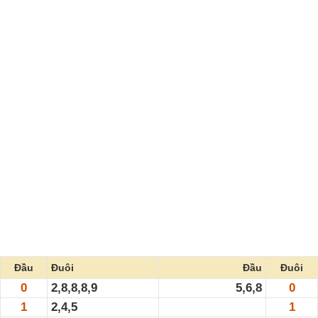
Đầu
Đuôi
Đầu
Đuôi
0
2,8,8,8,9
5,6,8
0
1
2,4,5
1