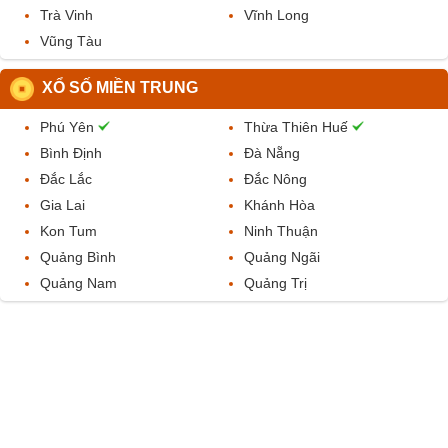
Trà Vinh
Vĩnh Long
Vũng Tàu
XỔ SỐ MIỀN TRUNG
Phú Yên
Thừa Thiên Huế
Bình Định
Đà Nẵng
Đắc Lắc
Đắc Nông
Gia Lai
Khánh Hòa
Kon Tum
Ninh Thuận
Quảng Bình
Quảng Ngãi
Quảng Nam
Quảng Trị