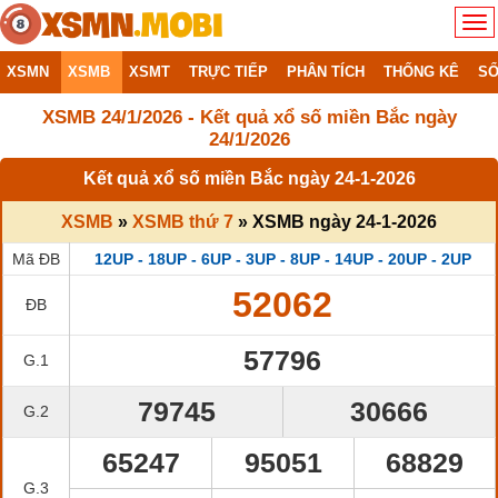
XSMN
XSMB
XSMT
TRỰC TIẾP
PHÂN TÍCH
THỐNG KÊ
SỔ
XSMB 24/1/2026 - Kết quả xổ số miền Bắc ngày
24/1/2026
Kết quả xổ số miền Bắc ngày 24-1-2026
XSMB
»
XSMB thứ 7
» XSMB ngày 24-1-2026
Mã ĐB
12UP - 18UP - 6UP - 3UP - 8UP - 14UP - 20UP - 2UP
52062
ĐB
57796
G.1
79745
30666
G.2
65247
95051
68829
G.3