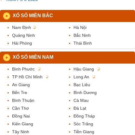
XỔ SỐ MIỀN BẮC
Nam Định
Hà Nội
Quảng Ninh
Bắc Ninh
Hải Phòng
Thái Bình
XỔ SỐ MIỀN NAM
Bình Phước
Hậu Giang
TP Hồ Chí Minh
Long An
An Giang
Bạc Liêu
Bến Tre
Bình Dương
Bình Thuận
Cà Mau
Cần Thơ
Đà Lạt
Đồng Nai
Đồng Tháp
Kiên Giang
Sóc Trăng
Tây Ninh
Tiền Giang