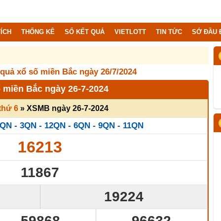
ÍCH
THỐNG KÊ
SỔ KẾT QUẢ
VIETLOTT
TIN TỨC
SỚ ĐẦU 
 quả xổ số miền Bắc ngày 26/7/2024
ố miền Bắc ngày 26-7-2024
thứ 6
» XSMB ngày 26-7-2024
QN - 3QN - 12QN - 6QN - 9QN - 11QN
16213
11867
19224
59868
96632