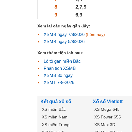
8
2,7,9
9
6,9
Xem lại các ngày gần đây:
XSMB ngày 7/8/2026
(hôm nay)
XSMB ngày 5/8/2026
Xem thêm tiện ích sau:
Lô tô gan miền Bắc
Phân tích XSMB
XSMB 30 ngày
XSMT 7-8-2026
Kết quả xổ số
Xổ số Vietlott
XS miền Bắc
XS Mega 645
XS miền Nam
XS Power 655
XS miền Trung
XS Max 3D