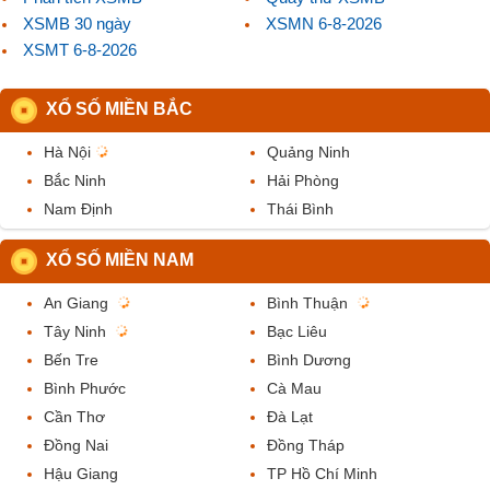
XSMB 30 ngày
XSMN 6-8-2026
XSMT 6-8-2026
XỔ SỐ MIỀN BẮC
Hà Nội
Quảng Ninh
Bắc Ninh
Hải Phòng
Nam Định
Thái Bình
XỔ SỐ MIỀN NAM
An Giang
Bình Thuận
Tây Ninh
Bạc Liêu
Bến Tre
Bình Dương
Bình Phước
Cà Mau
Cần Thơ
Đà Lạt
Đồng Nai
Đồng Tháp
Hậu Giang
TP Hồ Chí Minh