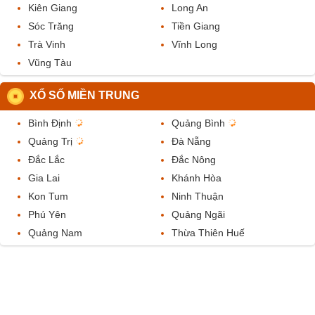
Kiên Giang
Long An
Sóc Trăng
Tiền Giang
Trà Vinh
Vĩnh Long
Vũng Tàu
XỔ SỐ MIỀN TRUNG
Bình Định
Quảng Bình
Quảng Trị
Đà Nẵng
Đắc Lắc
Đắc Nông
Gia Lai
Khánh Hòa
Kon Tum
Ninh Thuận
Phú Yên
Quảng Ngãi
Quảng Nam
Thừa Thiên Huế