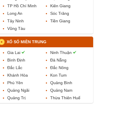
TP Hồ Chí Minh
Kiên Giang
Long An
Sóc Trăng
Tây Ninh
Tiền Giang
Vũng Tàu
XỔ SỐ MIỀN TRUNG
Gia Lai
Ninh Thuận
Bình Định
Đà Nẵng
Đắc Lắc
Đắc Nông
Khánh Hòa
Kon Tum
Phú Yên
Quảng Bình
Quảng Ngãi
Quảng Nam
Quảng Trị
Thừa Thiên Huế