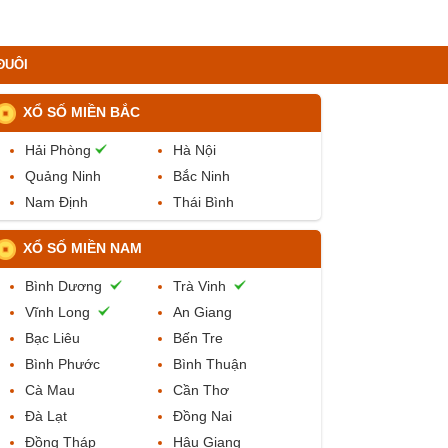
ĐUÔI
XỔ SỐ MIỀN BẮC
Hải Phòng
Hà Nội
Quảng Ninh
Bắc Ninh
Nam Định
Thái Bình
XỔ SỐ MIỀN NAM
Bình Dương
Trà Vinh
Vĩnh Long
An Giang
Bạc Liêu
Bến Tre
Bình Phước
Bình Thuận
Cà Mau
Cần Thơ
Đà Lạt
Đồng Nai
Đồng Tháp
Hậu Giang