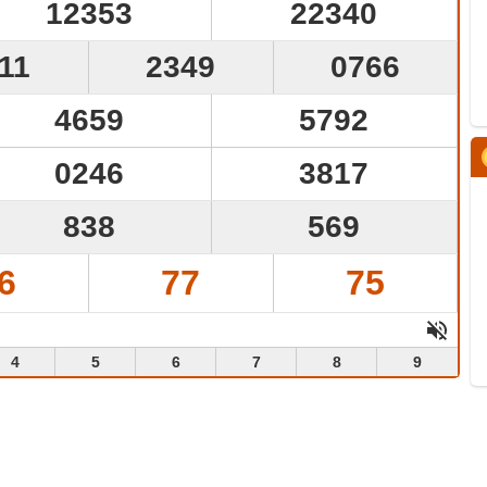
12353
22340
11
2349
0766
4659
5792
0246
3817
838
569
6
77
75
4
5
6
7
8
9