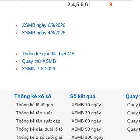
2,4,5,6,6
9
XSMB ngày 6/8/2026
XSMB ngày 4/8/2026
Thống kê giải đặc biệt MB
Quay thử XSMB
XSMN 7-8-2026
Thống kê xổ số
Sổ kết quả
Quay 
Thống kê lô tô gan
XSMB 10 ngày
Quay 
Thống kê tần suất
XSMB 30 ngày
Quay 
Thống kê tần suất cặp
XSMB 60 ngày
Quay 
Thống kê đầu đuôi lô tô
XSMB 90 ngày
Quay t
Thống kê 2 số cuối giải
XSMB 100 ngày