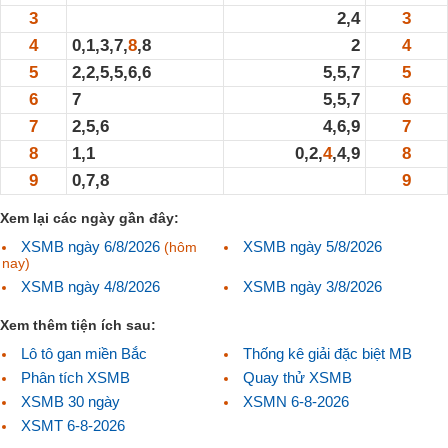
3
2,4
3
4
0,1,3,7,
8
,8
2
4
5
2,2,5,5,6,6
5,5,7
5
6
7
5,5,7
6
7
2,5,6
4,6,9
7
8
1,1
0,2,
4
,4,9
8
9
0,7,8
9
Xem lại các ngày gần đây:
XSMB ngày 6/8/2026
XSMB ngày 5/8/2026
(hôm
nay)
XSMB ngày 4/8/2026
XSMB ngày 3/8/2026
Xem thêm tiện ích sau:
Lô tô gan miền Bắc
Thống kê giải đặc biệt MB
Phân tích XSMB
Quay thử XSMB
XSMB 30 ngày
XSMN 6-8-2026
XSMT 6-8-2026