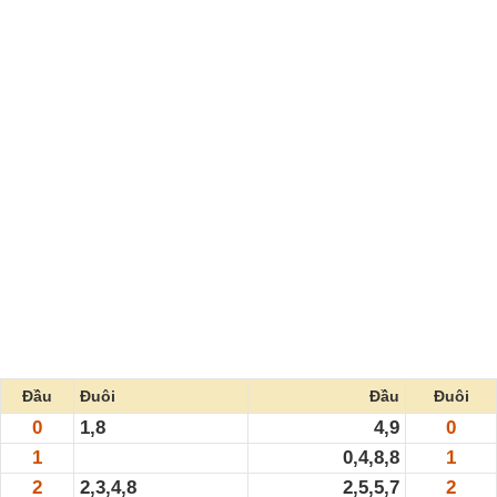
Đầu
Đuôi
Đầu
Đuôi
0
1,8
4,9
0
1
0,4,8,8
1
2
2,3,4,8
2,5,5,7
2