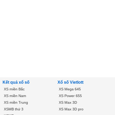
Kết quả xổ số
Xổ số Vietlott
XS miền Bắc
XS Mega 645
XS miền Nam
XS Power 655
XS miền Trung
XS Max 3D
XSMB thứ 3
XS Max 3D pro