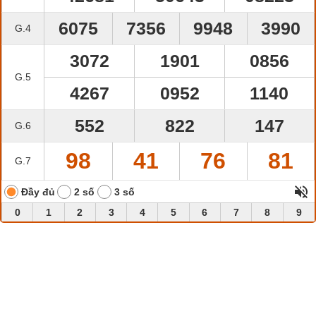
6075
7356
9948
3990
G.4
3072
1901
0856
G.5
4267
0952
1140
552
822
147
G.6
98
41
76
81
G.7
0
1
2
3
4
5
6
7
8
9