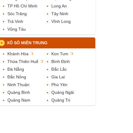
TP Hồ Chí Minh
Long An
Sóc Trăng
Tây Ninh
Trà Vinh
Vĩnh Long
Vũng Tàu
XỔ SỐ MIỀN TRUNG
Khánh Hòa
Kon Tum
Thừa Thiên Huế
Bình Định
Đà Nẵng
Đắc Lắc
Đắc Nông
Gia Lai
Ninh Thuận
Phú Yên
Quảng Bình
Quảng Ngãi
Quảng Nam
Quảng Trị