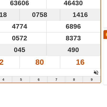
63606
46430
18
0758
1416
4774
6896
0572
8373
045
490
2
80
16
4
5
6
7
8
9