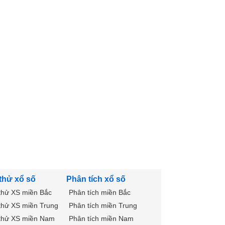
thử xổ số
Phân tích xổ số
thử XS miền Bắc
Phân tích miền Bắc
thử XS miền Trung
Phân tích miền Trung
thử XS miền Nam
Phân tích miền Nam