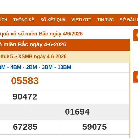
ÍCH
THỐNG KÊ
SỔ KẾT QUẢ
VIETLOTT
TIN TỨC
SỚ ĐẦU 
 quả xổ số miền Bắc ngày 4/6/2026
ố miền Bắc ngày 4-6-2026
thứ 5
»
XSMB ngày 4-6-2026
BM - 4BM - 2BM - 3BM - 13BM
05583
90472
01694
67285
59075