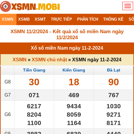
XSMN
XSMB
XSMT
TRỰC TIẾP
PHÂN TÍCH
THỐNG KÊ
SỔ
XSMN 11/2/2024 - Kết quả xổ số miền Nam ngày
11/2/2024
Xổ số miền Nam ngày 11-2-2024
XSMN
»
XSMN chủ nhật
» XSMN ngày 11-2-2024
Tiền Giang
Kiên Giang
Đà Lạt
30
18
90
G8
071
469
767
G7
6217
9434
1030
8204
8059
9271
G6
1100
1164
8171
3882
6830
4440
G5