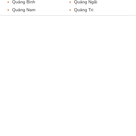
Quảng Bình
Quảng Ngãi
Quảng Nam
Quảng Trị