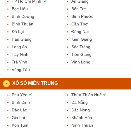
TP Hồ Chí Minh
An Giang
Bạc Liêu
Bến Tre
Bình Dương
Bình Phước
Bình Thuận
Cần Thơ
Đà Lạt
Đồng Nai
Hậu Giang
Kiên Giang
Long An
Sóc Trăng
Tây Ninh
Tiền Giang
Trà Vinh
Vĩnh Long
Vũng Tàu
XỔ SỐ MIỀN TRUNG
Phú Yên
Thừa Thiên Huế
Bình Định
Đà Nẵng
Đắc Lắc
Đắc Nông
Gia Lai
Khánh Hòa
Kon Tum
Ninh Thuận