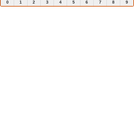
0
1
2
3
4
5
6
7
8
9