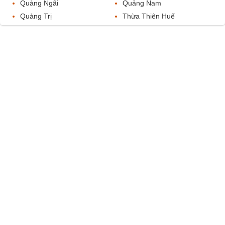
Quảng Ngãi
Quảng Nam
Quảng Trị
Thừa Thiên Huế