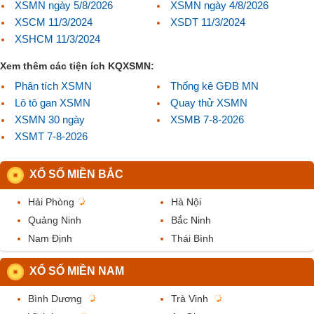
XSMN ngày 5/8/2026
XSMN ngày 4/8/2026
XSCM 11/3/2024
XSDT 11/3/2024
XSHCM 11/3/2024
Xem thêm các tiện ích KQXSMN:
Phân tích XSMN
Thống kê GĐB MN
Lô tô gan XSMN
Quay thử XSMN
XSMN 30 ngày
XSMB 7-8-2026
XSMT 7-8-2026
XỔ SỐ MIỀN BẮC
Hải Phòng
Hà Nội
Quảng Ninh
Bắc Ninh
Nam Định
Thái Bình
XỔ SỐ MIỀN NAM
Bình Dương
Trà Vinh