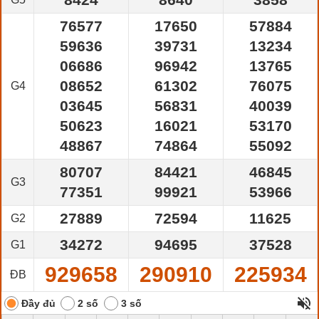
76577
17650
57884
59636
39731
13234
06686
96942
13765
08652
61302
76075
G4
03645
56831
40039
50623
16021
53170
48867
74864
55092
80707
84421
46845
G3
77351
99921
53966
27889
72594
11625
G2
34272
94695
37528
G1
929658
290910
225934
ĐB