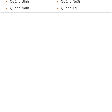
Quảng Bình
Quảng Ngãi
Quảng Nam
Quảng Trị