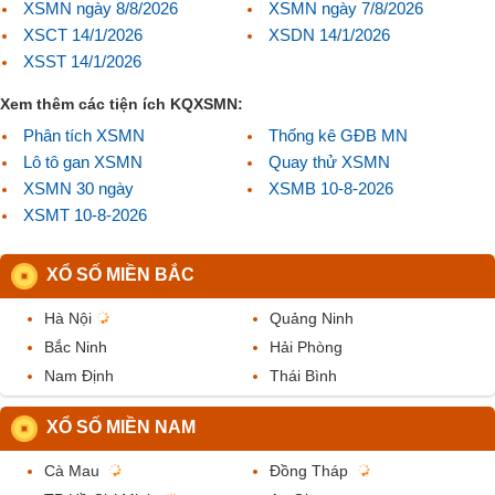
XSMN ngày 8/8/2026
XSMN ngày 7/8/2026
XSCT 14/1/2026
XSDN 14/1/2026
XSST 14/1/2026
Xem thêm các tiện ích KQXSMN:
Phân tích XSMN
Thống kê GĐB MN
Lô tô gan XSMN
Quay thử XSMN
XSMN 30 ngày
XSMB 10-8-2026
XSMT 10-8-2026
XỔ SỐ MIỀN BẮC
Hà Nội
Quảng Ninh
Bắc Ninh
Hải Phòng
Nam Định
Thái Bình
XỔ SỐ MIỀN NAM
Cà Mau
Đồng Tháp