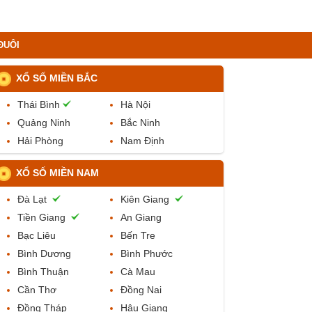
ĐUÔI
XỔ SỐ MIỀN BẮC
Thái Bình
Hà Nội
Quảng Ninh
Bắc Ninh
Hải Phòng
Nam Định
XỔ SỐ MIỀN NAM
Đà Lạt
Kiên Giang
Tiền Giang
An Giang
Bạc Liêu
Bến Tre
Bình Dương
Bình Phước
Bình Thuận
Cà Mau
Cần Thơ
Đồng Nai
Đồng Tháp
Hậu Giang