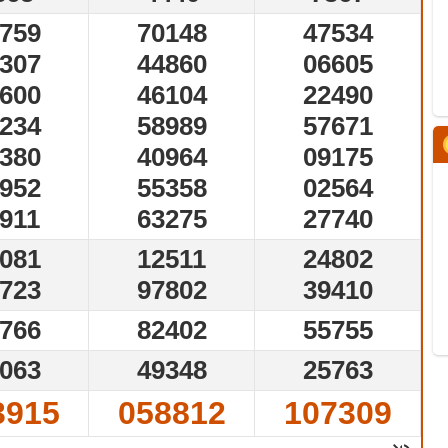
759
70148
47534
307
44860
06605
600
46104
22490
234
58989
57671
380
40964
09175
952
55358
02564
911
63275
27740
081
12511
24802
723
97802
39410
766
82402
55755
063
49348
25763
3915
058812
107309