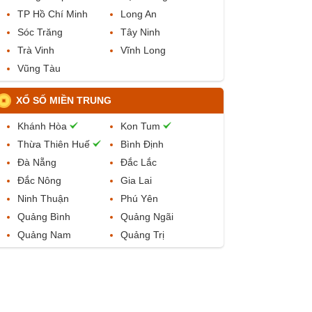
TP Hồ Chí Minh
Long An
Sóc Trăng
Tây Ninh
Trà Vinh
Vĩnh Long
Vũng Tàu
XỔ SỐ MIỀN TRUNG
Khánh Hòa
Kon Tum
Thừa Thiên Huế
Bình Định
Đà Nẵng
Đắc Lắc
Đắc Nông
Gia Lai
Ninh Thuận
Phú Yên
Quảng Bình
Quảng Ngãi
Quảng Nam
Quảng Trị