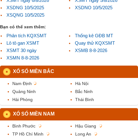
XSMT ngày 6/8/2026
XSMT ngày 5/8/2026
XSDNG 10/5/2025
XSDNO 10/5/2025
XSQNG 10/5/2025
Bạn có thể xem thêm:
Phân tích KQXSMT
Thống kê GĐB MT
Lô tô gan XSMT
Quay thử KQXSMT
XSMT 30 ngày
XSMB 8-8-2026
XSMN 8-8-2026
XỔ SỐ MIỀN BẮC
Nam Định
Hà Nội
Quảng Ninh
Bắc Ninh
Hải Phòng
Thái Bình
XỔ SỐ MIỀN NAM
Bình Phước
Hậu Giang
TP Hồ Chí Minh
Long An