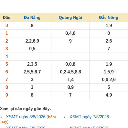
Đầu
Đà Nẵng
Quảng Ngãi
Đắc Nông
0
8
1,9
1
0,4,6
0
2
2,2,6,9
9
2,6
3
0,5
7
4
5
2,3,5
0,0,8
1,9
6
2,5,5,6,7
0,2,4,5,8,8
1,5,9
7
3
1,4
0,0,2,6
8
3
8,9
5
9
8
7
4,9
Xem lại các ngày gần đây:
XSMT ngày 8/8/2026
XSMT ngày 7/8/2026
(hôm
nay)