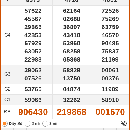
57622
62164
72526
45567
02688
75269
29865
36897
63759
42853
43410
46570
G4
57929
53960
90485
63052
68258
75837
22983
65868
21199
39062
58829
00061
G3
07526
13750
00376
53765
04874
11909
G2
59966
32262
58910
G1
906430
219868
001670
ĐB