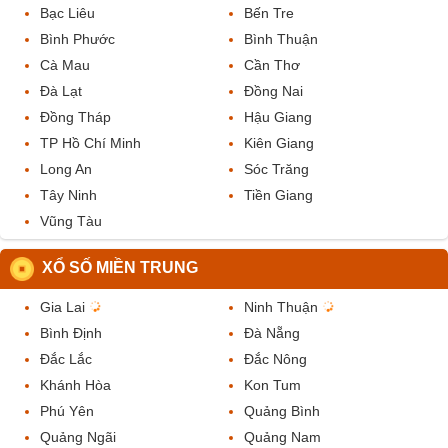
Bạc Liêu
Bến Tre
Bình Phước
Bình Thuận
Cà Mau
Cần Thơ
Đà Lạt
Đồng Nai
Đồng Tháp
Hậu Giang
TP Hồ Chí Minh
Kiên Giang
Long An
Sóc Trăng
Tây Ninh
Tiền Giang
Vũng Tàu
XỔ SỐ MIỀN TRUNG
Gia Lai
Ninh Thuận
Bình Định
Đà Nẵng
Đắc Lắc
Đắc Nông
Khánh Hòa
Kon Tum
Phú Yên
Quảng Bình
Quảng Ngãi
Quảng Nam