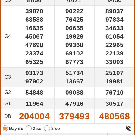
39870
90222
89037
63588
76425
97834
16635
06655
34633
45067
19929
61054
G4
47698
99368
22965
23374
69102
22139
65325
87773
33003
93173
51734
25107
G3
97902
13667
19981
54848
09088
76710
G2
11964
47916
30517
G1
204004
379493
480568
ĐB