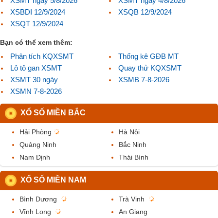
XSMT ngày 5/8/2026
XSMT ngày 4/8/2026
XSBDI 12/9/2024
XSQB 12/9/2024
XSQT 12/9/2024
Bạn có thể xem thêm:
Phân tích KQXSMT
Thống kê GĐB MT
Lô tô gan XSMT
Quay thử KQXSMT
XSMT 30 ngày
XSMB 7-8-2026
XSMN 7-8-2026
XỔ SỐ MIỀN BẮC
Hải Phòng
Hà Nội
Quảng Ninh
Bắc Ninh
Nam Định
Thái Bình
XỔ SỐ MIỀN NAM
Bình Dương
Trà Vinh
Vĩnh Long
An Giang