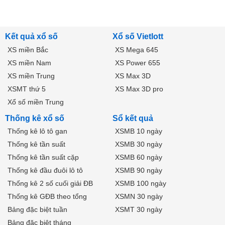
Kết quả xổ số
Xổ số Vietlott
XS miền Bắc
XS Mega 645
XS miền Nam
XS Power 655
XS miền Trung
XS Max 3D
XSMT thứ 5
XS Max 3D pro
Xổ số miền Trung
Thống kê xổ số
Sổ kết quả
Thống kê lô tô gan
XSMB 10 ngày
Thống kê tần suất
XSMB 30 ngày
Thống kê tần suất cặp
XSMB 60 ngày
Thống kê đầu đuôi lô tô
XSMB 90 ngày
Thống kê 2 số cuối giải ĐB
XSMB 100 ngày
Thống kê GĐB theo tổng
XSMN 30 ngày
Bảng đặc biệt tuần
XSMT 30 ngày
Bảng đặc biệt tháng