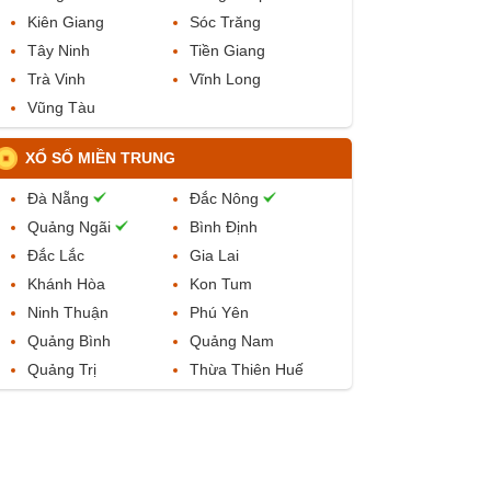
Kiên Giang
Sóc Trăng
Tây Ninh
Tiền Giang
Trà Vinh
Vĩnh Long
Vũng Tàu
XỔ SỐ MIỀN TRUNG
Đà Nẵng
Đắc Nông
Quảng Ngãi
Bình Định
Đắc Lắc
Gia Lai
Khánh Hòa
Kon Tum
Ninh Thuận
Phú Yên
Quảng Bình
Quảng Nam
Quảng Trị
Thừa Thiên Huế