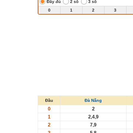
0
1
2
3
Đầu
Đà Nẵng
0
2
1
2,4,9
2
7,9
3
5,8