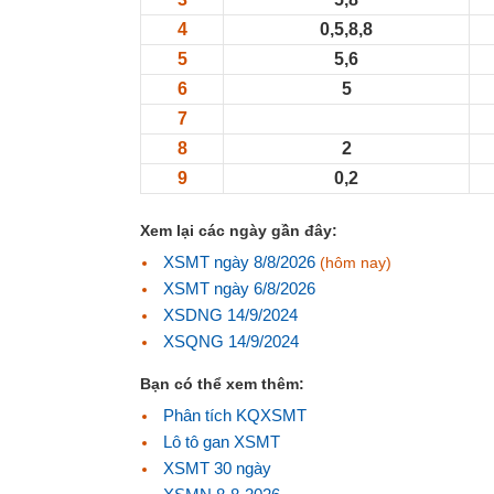
4
0,5,8,8
5
5,6
6
5
7
8
2
9
0,2
Xem lại các ngày gần đây:
XSMT ngày 8/8/2026
(hôm nay)
XSMT ngày 6/8/2026
XSDNG 14/9/2024
XSQNG 14/9/2024
Bạn có thể xem thêm:
Phân tích KQXSMT
Lô tô gan XSMT
XSMT 30 ngày