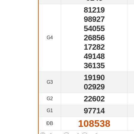
81219
98927
54055
26856
G4
17282
49148
36135
19190
G3
02929
22602
G2
97714
G1
108538
ĐB