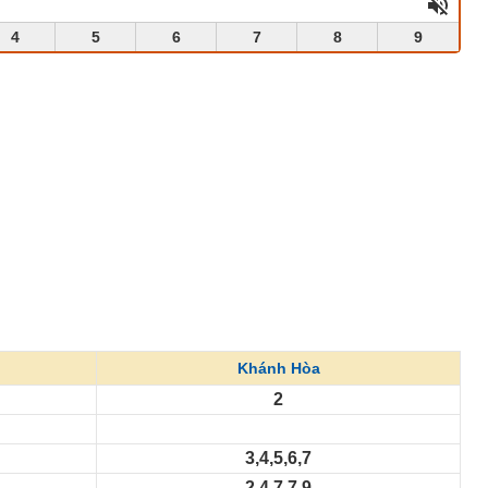
4
5
6
7
8
9
Khánh Hòa
2
3,4,5,6,7
2,4,7,7,9