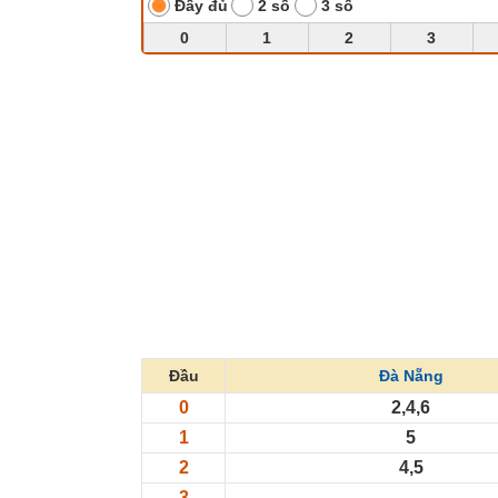
0
1
2
3
Đầu
Đà Nẵng
0
2,4,6
1
5
2
4,5
3