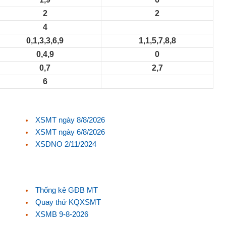
2
2
4
0,1,3,3,6,9
1,1,5,7,8,8
0,4,9
0
0,7
2,7
6
XSMT ngày 8/8/2026
XSMT ngày 6/8/2026
XSDNO 2/11/2024
Thống kê GĐB MT
Quay thử KQXSMT
XSMB 9-8-2026