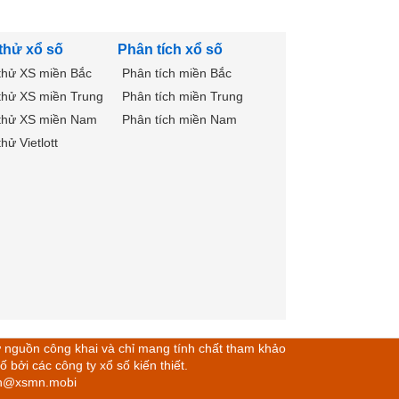
thử xổ số
Phân tích xổ số
thử XS miền Bắc
Phân tích miền Bắc
thử XS miền Trung
Phân tích miền Trung
thử XS miền Nam
Phân tích miền Nam
hử Vietlott
ừ nguồn công khai và chỉ mang tính chất tham khảo
bởi các công ty xổ số kiến thiết.
in@xsmn.mobi