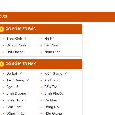
ĐUÔI
XỔ SỐ MIỀN BẮC
Thái Bình
Hà Nội
Quảng Ninh
Bắc Ninh
Hải Phòng
Nam Định
XỔ SỐ MIỀN NAM
Đà Lạt
Kiên Giang
Tiền Giang
An Giang
Bạc Liêu
Bến Tre
Bình Dương
Bình Phước
Bình Thuận
Cà Mau
Cần Thơ
Đồng Nai
Đồng Tháp
Hậu Giang