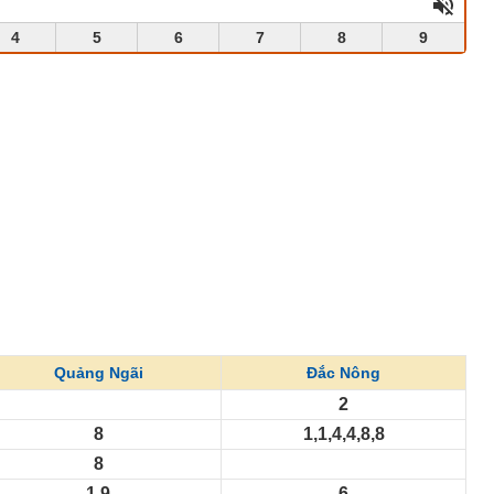
4
5
6
7
8
9
Quảng Ngãi
Đắc Nông
2
8
1,1,4,4,8,8
8
1,9
6