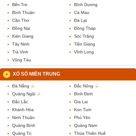
Bến Tre
Bình Dương
Bình Thuận
Cà Mau
Cần Thơ
Đà Lạt
Đồng Nai
Đồng Tháp
Kiên Giang
Sóc Trăng
Tây Ninh
Tiền Giang
Trà Vinh
Vĩnh Long
Vũng Tàu
XỔ SỐ MIỀN TRUNG
Đà Nẵng
Đắc Nông
Quảng Ngãi
Bình Định
Đắc Lắc
Gia Lai
Khánh Hòa
Kon Tum
Ninh Thuận
Phú Yên
Quảng Bình
Quảng Nam
Quảng Trị
Thừa Thiên Huế