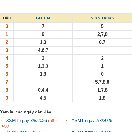
Đầu
Gia Lai
Ninh Thuận
0
7
5
1
9
2,7,8
2
1,3
6,7
3
4,6,7
4
3
2
5
1,3,3
1
6
1,8
0
7
5,7,8,8
8
0,4,4
1,7,8
9
4,5
1,8
Xem lại các ngày gần đây:
XSMT ngày 8/8/2026
XSMT ngày 7/8/2026
(hôm
nay)