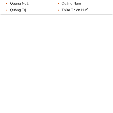
Quảng Ngãi
Quảng Nam
Quảng Trị
Thừa Thiên Huế