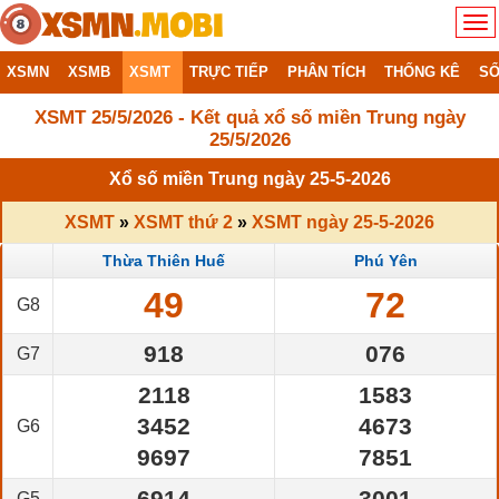
XSMN
XSMB
XSMT
TRỰC TIẾP
PHÂN TÍCH
THỐNG KÊ
SỔ
XSMT 25/5/2026 - Kết quả xổ số miền Trung ngày
25/5/2026
Xổ số miền Trung ngày 25-5-2026
XSMT
»
XSMT thứ 2
»
XSMT ngày 25-5-2026
Thừa Thiên Huế
Phú Yên
49
72
G8
918
076
G7
2118
1583
3452
4673
G6
9697
7851
6914
3001
G5