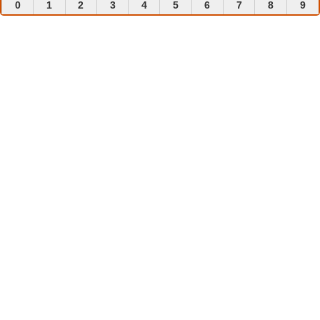
0
1
2
3
4
5
6
7
8
9