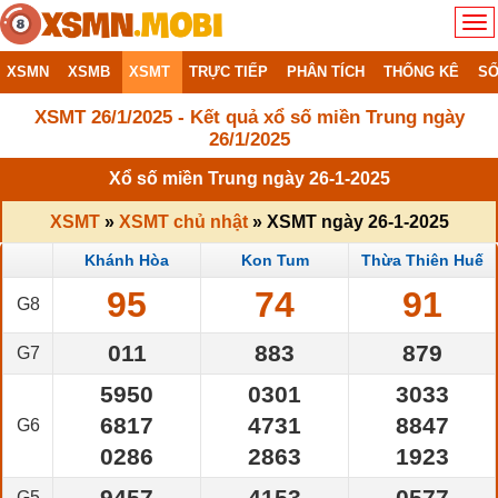
XSMN
XSMB
XSMT
TRỰC TIẾP
PHÂN TÍCH
THỐNG KÊ
SỔ
XSMT 26/1/2025 - Kết quả xổ số miền Trung ngày
26/1/2025
Xổ số miền Trung ngày 26-1-2025
XSMT
»
XSMT chủ nhật
» XSMT ngày 26-1-2025
Khánh Hòa
Kon Tum
Thừa Thiên Huế
95
74
91
G8
011
883
879
G7
5950
0301
3033
6817
4731
8847
G6
0286
2863
1923
9457
4153
0577
G5