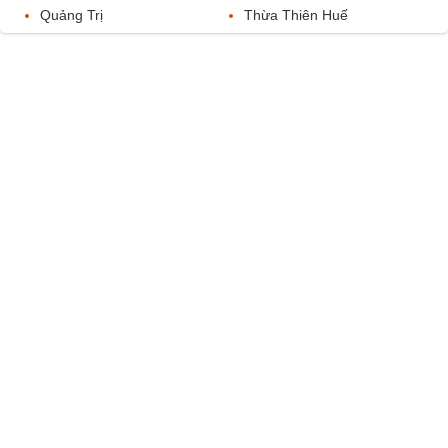
Quảng Trị
Thừa Thiên Huế