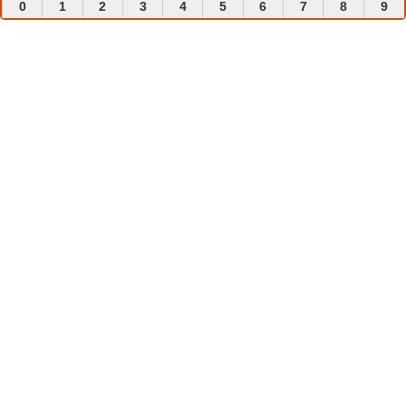
0
1
2
3
4
5
6
7
8
9