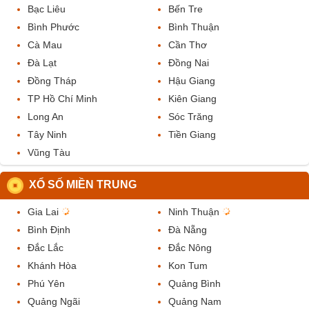
Bạc Liêu
Bến Tre
Bình Phước
Bình Thuận
Cà Mau
Cần Thơ
Đà Lạt
Đồng Nai
Đồng Tháp
Hậu Giang
TP Hồ Chí Minh
Kiên Giang
Long An
Sóc Trăng
Tây Ninh
Tiền Giang
Vũng Tàu
XỔ SỐ MIỀN TRUNG
Gia Lai
Ninh Thuận
Bình Định
Đà Nẵng
Đắc Lắc
Đắc Nông
Khánh Hòa
Kon Tum
Phú Yên
Quảng Bình
Quảng Ngãi
Quảng Nam