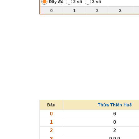
0
1
2
3
Đầu
Thừa Thiên Huế
0
6
1
0
2
2
3
9,9,9