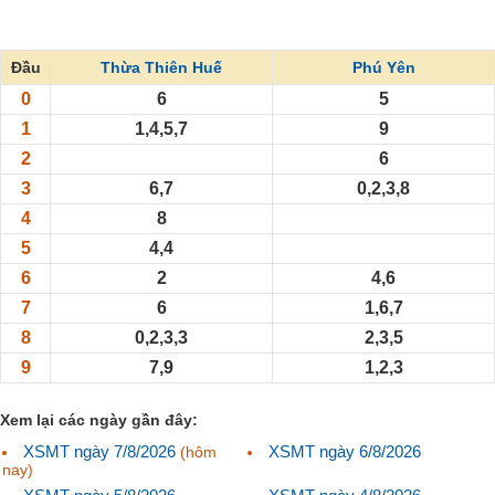
Đầu
Thừa Thiên Huế
Phú Yên
0
6
5
1
1,4,5,7
9
2
6
3
6,7
0,2,3,8
4
8
5
4,4
6
2
4,6
7
6
1,6,7
8
0,2,3,3
2,3,5
9
7,9
1,2,3
Xem lại các ngày gần đây:
XSMT ngày 7/8/2026
XSMT ngày 6/8/2026
(hôm
nay)