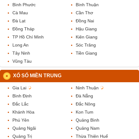
Bình Phước
Bình Thuận
Cà Mau
Cần Thơ
Đà Lạt
Đồng Nai
Đồng Tháp
Hậu Giang
TP Hồ Chí Minh
Kiên Giang
Long An
Sóc Trăng
Tây Ninh
Tiền Giang
Vũng Tàu
XỔ SỐ MIỀN TRUNG
Gia Lai
Ninh Thuận
Bình Định
Đà Nẵng
Đắc Lắc
Đắc Nông
Khánh Hòa
Kon Tum
Phú Yên
Quảng Bình
Quảng Ngãi
Quảng Nam
Quảng Trị
Thừa Thiên Huế