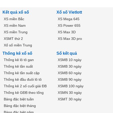
Kết quả xổ số
Xổ số Vietlott
XS miền Bắc
XS Mega 645
XS miền Nam
XS Power 655
XS miền Trung
XS Max 3D
XSMT thứ 2
XS Max 3D pro
Xổ số miền Trung
Thống kê xổ số
Sổ kết quả
Thống kê lô tô gan
XSMB 10 ngày
Thống kê tần suất
XSMB 30 ngày
Thống kê tần suất cặp
XSMB 60 ngày
Thống kê đầu đuôi lô tô
XSMB 90 ngày
Thống kê 2 số cuối giải ĐB
XSMB 100 ngày
Thống kê GĐB theo tổng
XSMN 30 ngày
Bảng đặc biệt tuần
XSMT 30 ngày
Bảng đặc biệt tháng
Bảng đặc biệt năm