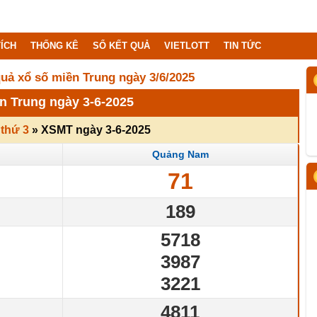
ÍCH
THỐNG KÊ
SỔ KẾT QUẢ
VIETLOTT
TIN TỨC
quả xổ số miền Trung ngày 3/6/2025
n Trung ngày 3-6-2025
thứ 3
» XSMT ngày 3-6-2025
Quảng Nam
71
189
5718
3987
3221
4811