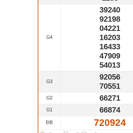
39240
92198
04221
16203
G4
16433
47909
54013
92056
G3
70551
66271
G2
66874
G1
720924
ĐB