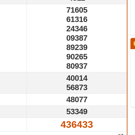
71605
61316
24346
09387
89239
90265
80937
40014
56873
48077
53349
436433