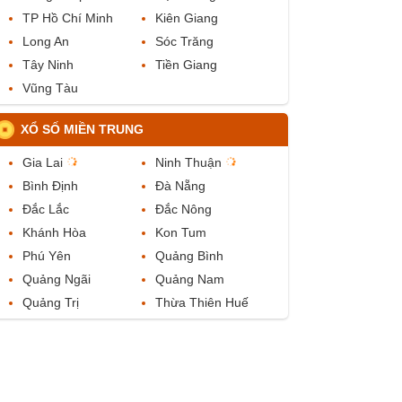
TP Hồ Chí Minh
Kiên Giang
Long An
Sóc Trăng
Tây Ninh
Tiền Giang
Vũng Tàu
XỔ SỐ MIỀN TRUNG
Gia Lai
Ninh Thuận
Bình Định
Đà Nẵng
Đắc Lắc
Đắc Nông
Khánh Hòa
Kon Tum
Phú Yên
Quảng Bình
Quảng Ngãi
Quảng Nam
Quảng Trị
Thừa Thiên Huế