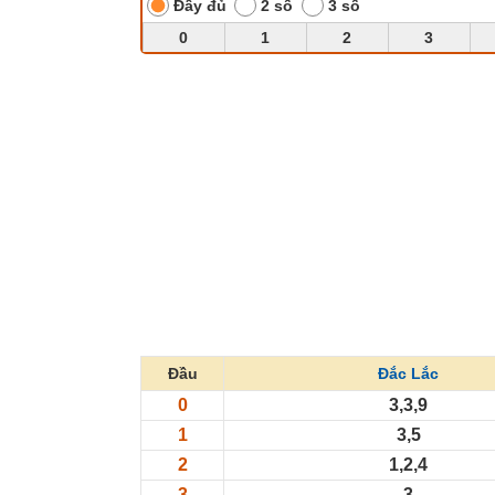
0
1
2
3
Đầu
Đắc Lắc
0
3,3,9
1
3,5
2
1,2,4
3
3