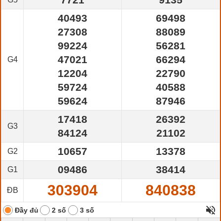
40493
69498
27308
88089
99224
56281
47021
66294
G4
12204
22790
59724
40588
59624
87946
17418
26392
G3
84124
21102
10657
13378
G2
09486
38414
G1
303904
840838
ĐB