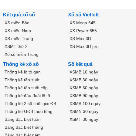
Kết quả xổ số
Xổ số Vietlott
XS miền Bắc
XS Mega 645
XS miền Nam
XS Power 655
XS miền Trung
XS Max 3D
XSMT thứ 2
XS Max 3D pro
Xổ số miền Trung
Thống kê xổ số
Sổ kết quả
Thống kê lô tô gan
XSMB 10 ngày
Thống kê tần suất
XSMB 30 ngày
Thống kê tần suất cặp
XSMB 60 ngày
Thống kê đầu đuôi lô tô
XSMB 90 ngày
Thống kê 2 số cuối giải ĐB
XSMB 100 ngày
Thống kê GĐB theo tổng
XSMN 30 ngày
Bảng đặc biệt tuần
XSMT 30 ngày
Bảng đặc biệt tháng
Bảng đặc biệt năm