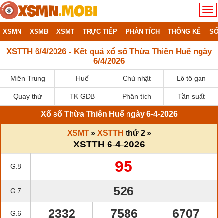
XSMN
XSMB
XSMT
TRỰC TIẾP
PHÂN TÍCH
THỐNG KÊ
SỔ
XSTTH 6/4/2026 - Kết quả xổ số Thừa Thiên Huế ngày
6/4/2026
Miền Trung
Huế
Chủ nhật
Lô tô gan
Quay thử
TK GĐB
Phân tích
Tần suất
Xổ số Thừa Thiên Huế ngày 6-4-2026
XSMT
»
XSTTH
thứ 2 »
XSTTH 6-4-2026
95
G.8
526
G.7
2332
7586
6707
G.6