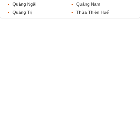
Quảng Ngãi
Quảng Nam
Quảng Trị
Thừa Thiên Huế