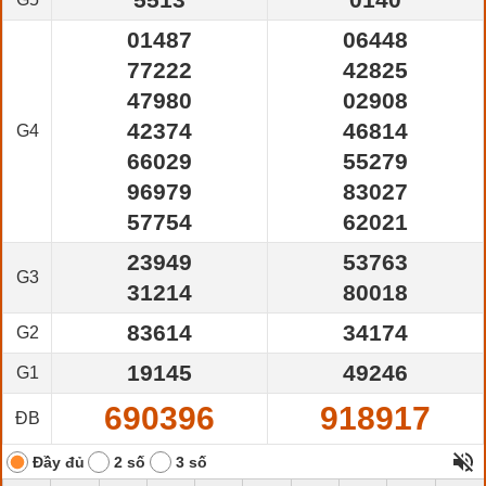
01487
06448
77222
42825
47980
02908
42374
46814
G4
66029
55279
96979
83027
57754
62021
23949
53763
G3
31214
80018
83614
34174
G2
19145
49246
G1
690396
918917
ĐB