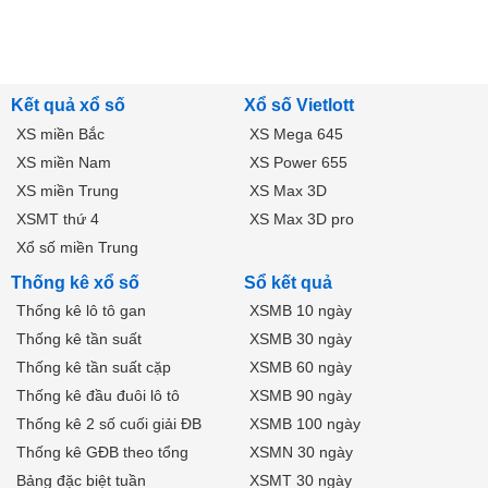
Kết quả xổ số
Xổ số Vietlott
XS miền Bắc
XS Mega 645
XS miền Nam
XS Power 655
XS miền Trung
XS Max 3D
XSMT thứ 4
XS Max 3D pro
Xổ số miền Trung
Thống kê xổ số
Sổ kết quả
Thống kê lô tô gan
XSMB 10 ngày
Thống kê tần suất
XSMB 30 ngày
Thống kê tần suất cặp
XSMB 60 ngày
Thống kê đầu đuôi lô tô
XSMB 90 ngày
Thống kê 2 số cuối giải ĐB
XSMB 100 ngày
Thống kê GĐB theo tổng
XSMN 30 ngày
Bảng đặc biệt tuần
XSMT 30 ngày