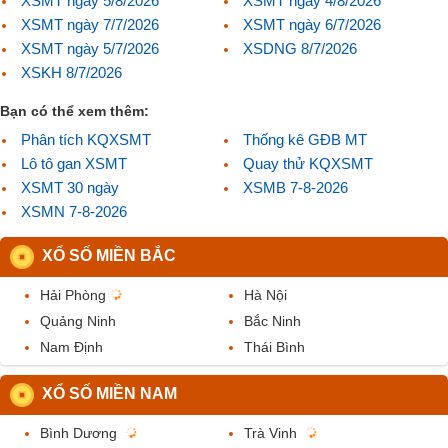
XSMT ngày 5/8/2026
XSMT ngày 4/8/2026
XSMT ngày 7/7/2026
XSMT ngày 6/7/2026
XSMT ngày 5/7/2026
XSDNG 8/7/2026
XSKH 8/7/2026
Bạn có thể xem thêm:
Phân tích KQXSMT
Thống kê GĐB MT
Lô tô gan XSMT
Quay thử KQXSMT
XSMT 30 ngày
XSMB 7-8-2026
XSMN 7-8-2026
XỔ SỐ MIỀN BẮC
Hải Phòng
Hà Nội
Quảng Ninh
Bắc Ninh
Nam Định
Thái Bình
XỔ SỐ MIỀN NAM
Bình Dương
Trà Vinh