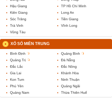
Hậu Giang
TP Hồ Chí Minh
Kiên Giang
Long An
Sóc Trăng
Tiền Giang
Trà Vinh
Vĩnh Long
Vũng Tàu
XỔ SỐ MIỀN TRUNG
Bình Định
Quảng Bình
Quảng Trị
Đà Nẵng
Đắc Lắc
Đắc Nông
Gia Lai
Khánh Hòa
Kon Tum
Ninh Thuận
Phú Yên
Quảng Ngãi
Quảng Nam
Thừa Thiên Huế