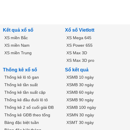
Kết quả xổ số
Xổ số Vietlott
XS miền Bắc
XS Mega 645
XS miền Nam
XS Power 655
XS miền Trung
XS Max 3D
XS Max 3D pro
Thống kê xổ số
Sổ kết quả
Thống kê lô tô gan
XSMB 10 ngày
Thống kê tần suất
XSMB 30 ngày
Thống kê tần suất cặp
XSMB 60 ngày
Thống kê đầu đuôi lô tô
XSMB 90 ngày
Thống kê 2 số cuối giải ĐB
XSMB 100 ngày
Thống kê GĐB theo tổng
XSMN 30 ngày
Bảng đặc biệt tuần
XSMT 30 ngày