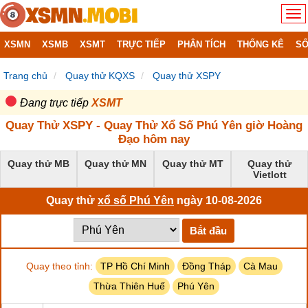
XSMN
XSMB
XSMT
TRỰC TIẾP
PHÂN TÍCH
THỐNG KÊ
SỔ
Trang chủ
Quay thử KQXS
Quay thử XSPY
Đang trực tiếp
XSMT
Quay Thử XSPY - Quay Thử Xổ Số Phú Yên giờ Hoàng
Đạo hôm nay
Quay thử MB
Quay thử MN
Quay thử MT
Quay thử
Vietlott
Quay thử
xổ số Phú Yên
ngày 10-08-2026
Bắt đầu
Quay theo tỉnh:
TP Hồ Chí Minh
Đồng Tháp
Cà Mau
Thừa Thiên Huế
Phú Yên