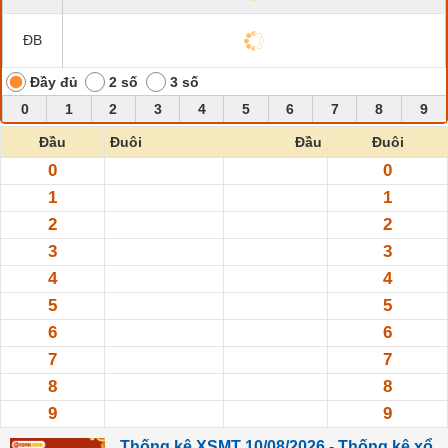
ĐB
0
1
2
3
4
5
6
7
8
9
Đầu
Đuôi
Đầu
Đuôi
0
0
1
1
2
2
3
3
4
4
5
5
6
6
7
7
8
8
9
9
Thống kê XSMT 10/08/2026 - Thống kê xổ