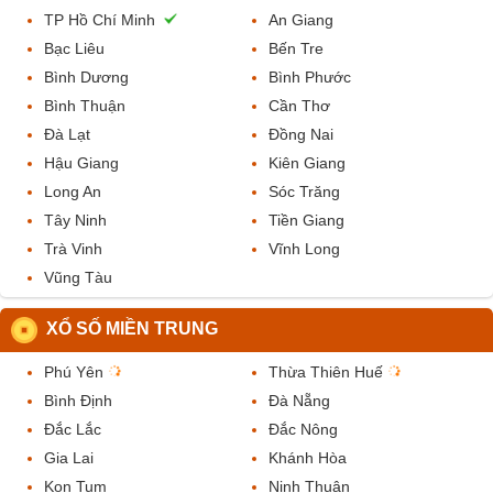
TP Hồ Chí Minh
An Giang
Bạc Liêu
Bến Tre
Bình Dương
Bình Phước
Bình Thuận
Cần Thơ
Đà Lạt
Đồng Nai
Hậu Giang
Kiên Giang
Long An
Sóc Trăng
Tây Ninh
Tiền Giang
Trà Vinh
Vĩnh Long
Vũng Tàu
XỔ SỐ MIỀN TRUNG
Phú Yên
Thừa Thiên Huế
Bình Định
Đà Nẵng
Đắc Lắc
Đắc Nông
Gia Lai
Khánh Hòa
Kon Tum
Ninh Thuận