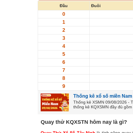
Đầu
Đuôi
0
1
2
3
4
5
6
7
8
9
Thống kê xổ số miền Nam 
Thống kê XSMN 09/08/2026 - T
thống kê KQXSMN đầy đủ gồm 3 đ
Quay thử KQXSTN hôm nay là gì?
Quay Thử Xổ Số Tây Ninh
là tính năng quay 