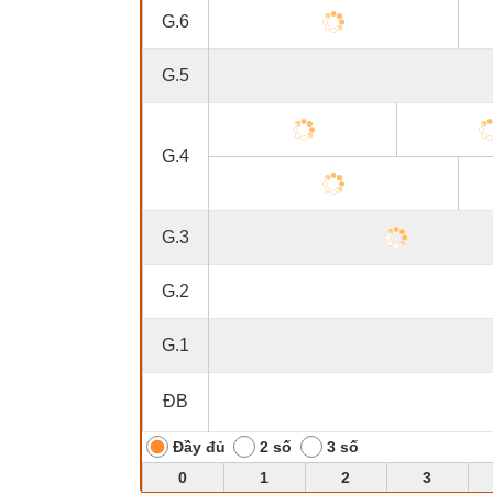
G.6
G.5
G.4
G.3
G.2
G.1
ĐB
0
1
2
3