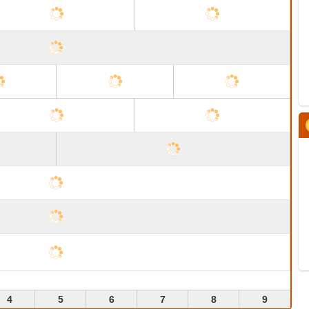
4
5
6
7
8
9