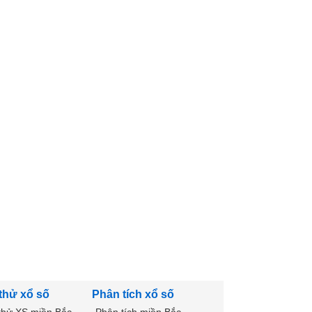
thử xổ số
Phân tích xổ số