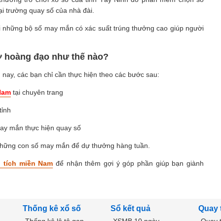
ại trường quay số của nhà đài.
i những bộ số may mắn có xác suất trúng thưởng cao giúp người
iờ hoàng đạo như thế nào?
nay, các bạn chỉ cần thực hiện theo các bước sau:
Nam
tại chuyên trang
tỉnh
y mắn thực hiện quay số
những con số may mắn để dự thưởng hàng tuần.
 tích miền Nam
để nhận thêm gợi ý góp phần giúp bạn giành
Thống kê xổ số
Sổ kết quả
Quay 