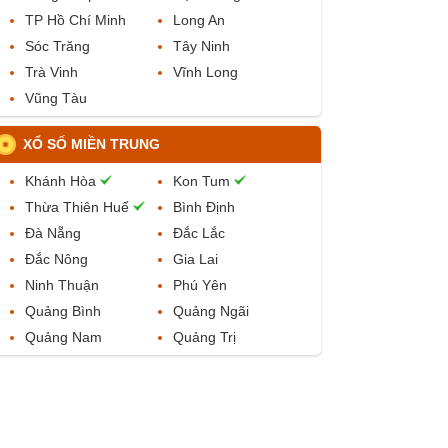
TP Hồ Chí Minh
Long An
Sóc Trăng
Tây Ninh
Trà Vinh
Vĩnh Long
Vũng Tàu
XỔ SỐ MIỀN TRUNG
Khánh Hòa
Kon Tum
Thừa Thiên Huế
Bình Định
Đà Nẵng
Đắc Lắc
Đắc Nông
Gia Lai
Ninh Thuận
Phú Yên
Quảng Bình
Quảng Ngãi
Quảng Nam
Quảng Trị