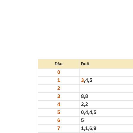
Đầu
Đuôi
0
1
3
,4,5
2
3
8,8
4
2,2
5
0,4,4,5
6
5
7
1,1,6,9