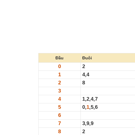
Đầu
Đuôi
0
2
1
4,4
2
8
3
4
1,2,4,7
5
0,
1
,5,6
6
7
3,9,9
8
2