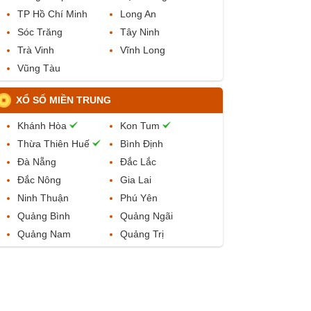
TP Hồ Chí Minh
Long An
Sóc Trăng
Tây Ninh
Trà Vinh
Vĩnh Long
Vũng Tàu
XỔ SỐ MIỀN TRUNG
Khánh Hòa
Kon Tum
Thừa Thiên Huế
Bình Định
Đà Nẵng
Đắc Lắc
Đắc Nông
Gia Lai
Ninh Thuận
Phú Yên
Quảng Bình
Quảng Ngãi
Quảng Nam
Quảng Trị