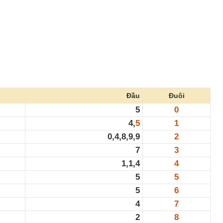
Đầu
Đuôi
5
0
4,
5
1
0,4,8,9,9
2
7
3
1,1,4
4
5
5
5
6
4
7
2
8