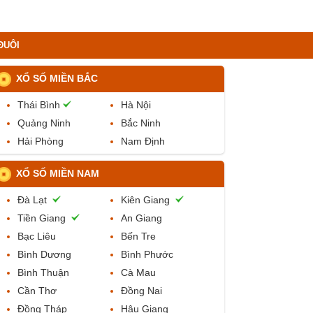
ĐUÔI
XỔ SỐ MIỀN BẮC
Thái Bình
Hà Nội
Quảng Ninh
Bắc Ninh
Hải Phòng
Nam Định
XỔ SỐ MIỀN NAM
Đà Lạt
Kiên Giang
Tiền Giang
An Giang
Bạc Liêu
Bến Tre
Bình Dương
Bình Phước
Bình Thuận
Cà Mau
Cần Thơ
Đồng Nai
Đồng Tháp
Hậu Giang