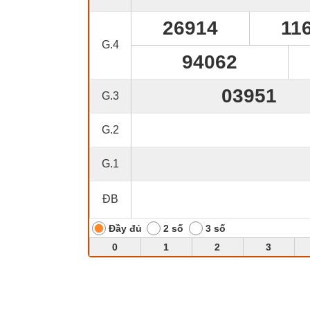
26914
11
G.4
94062
03951
G.3
G.2
G.1
ĐB
0
1
2
3