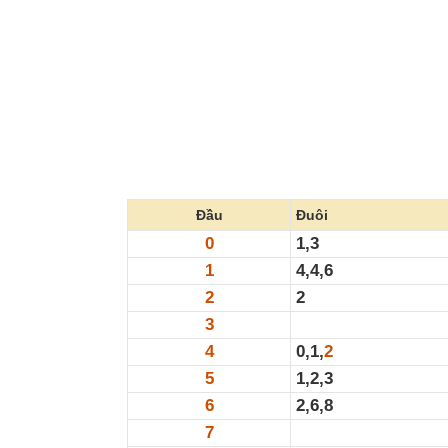
Đầu
Đuôi
0
1,3
1
4,4,6
2
2
3
4
0,1,
2
5
1,2,3
6
2,6,8
7